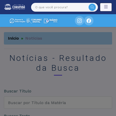
Início
Notícias
Notícias - Resultado
da Busca
Buscar Título
Buscar Texto