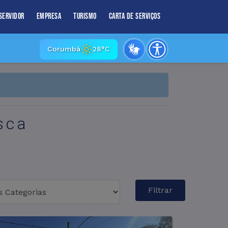
Servidor
Empresa
Turismo
Carta de Serviços
Corumbá
28°C
sca
Filtrar