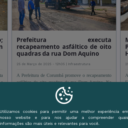
;
Prefeitura executa
n
recapeamento asfáltico de oito
quadras da rua Dom Aquino
H
25 de Março de 2025 - 12h05 |
Infraestrutura
2
ta
A Prefeitura de Corumbá promove o recapeamento
A
 e
asfáltico de oito quadras da rua Dom Aquino. Na
F
 e
manhã desta terça-feira, 25 de março, o prefeito, Dr.
v
da
Gabriel, acompanhou os serviços, que se estenderão
m
ra
do trecho entre a Escola Caic e a rua Edu Rocha.
d
"São obras ess ...
Utilizamos cookies para permitir uma melhor experiência e
Leia Mais
nosso website e para nos ajudar a compreender quai
informações são mais úteis e relevantes para você.