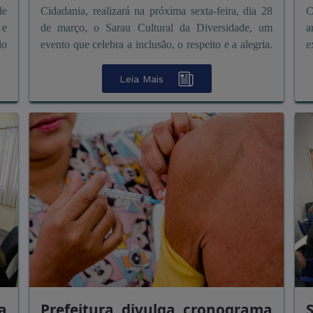
de
Cidadania, realizará na próxima sexta-feira, dia 28
C
 e
de março, o Sarau Cultural da Diversidade, um
a
do
evento que celebra a inclusão, o respeito e a alegria.
e
A programação ter&a ...
s
Leia Mais
a
Prefeitura divulga cronograma