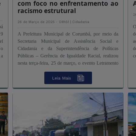
e
com foco no enfrentamento ao
racismo estrutural
2
26 de Março de 2025 - 09h51 |
Cidadania
bá
O
19
A Prefeitura Municipal de Corumbá, por meio da
d
el
Secretaria Municipal de Assistência Social e
a
 o
Cidadania e da Superintendência de Políticas
d
 a
Públicas – Gerência de Igualdade Racial, realizou
c
nesta terça-feira, 25 de março, o evento Letramento
C
Racial, no audit&oacut ...
Leia Mais