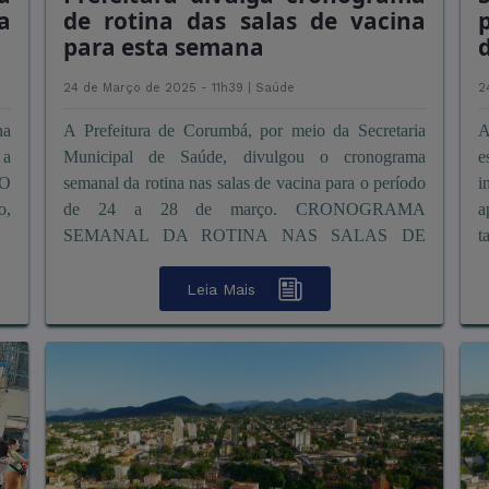
a
de rotina das salas de vacina
para esta semana
24 de Março de 2025 - 11h39 |
Saúde
2
na
A Prefeitura de Corumbá, por meio da Secretaria
A
 a
Municipal de Saúde, divulgou o cronograma
e
 O
semanal da rotina nas salas de vacina para o período
i
o,
de 24 a 28 de março. CRONOGRAMA
a
SEMANAL DA ROTINA NAS SALAS DE
t
VACINAS De 24/03/25 a 28/03/25 *DENGUE –
v
adolescentes de 10 a 14 anos conforme ...
Leia Mais