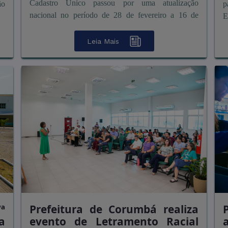
Cadastro Único passou por uma atualização
ão
p
nacional no período de 28 de fevereiro a 16 de
E
março. A partir do di ...
Leia Mais
ª
Prefeitura de Corumbá realiza
a
evento de Letramento Racial