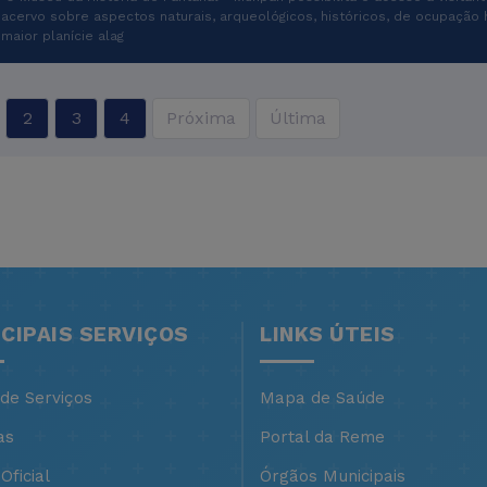
acervo sobre aspectos naturais, arqueológicos, históricos, de ocupação 
maior planície alag
2
3
4
Próxima
Última
NCIPAIS SERVIÇOS
LINKS ÚTEIS
 de Serviços
Mapa de Saúde
as
Portal da Reme
Oficial
Órgãos Municipais