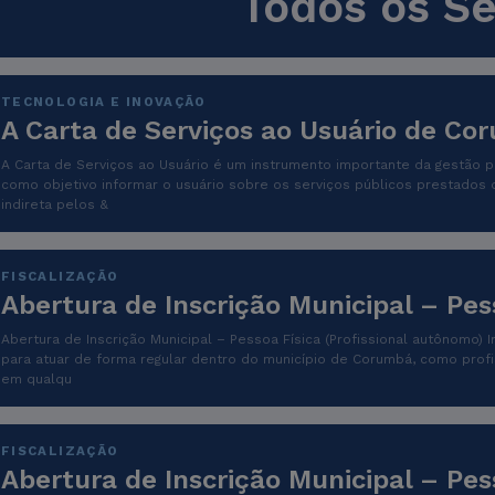
Todos os Se
TECNOLOGIA E INOVAÇÃO
A Carta de Serviços ao Usuário de Co
A Carta de Serviços ao Usuário é um instrumento importante da gestão pú
como objetivo informar o usuário sobre os serviços públicos prestados 
indireta pelos &
FISCALIZAÇÃO
Abertura de Inscrição Municipal – Pes
Abertura de Inscrição Municipal – Pessoa Física (Profissional autônomo) I
para atuar de forma regular dentro do município de Corumbá, como prof
em qualqu
FISCALIZAÇÃO
Abertura de Inscrição Municipal – Pes