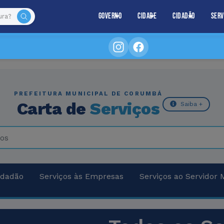
Governo
Cidade
Cidadão
Serv
PREFEITURA MUNICIPAL DE CORUMBÁ
Carta de
Serviços
Saiba +
idadão
Serviços às Empresas
Serviços ao Servidor 