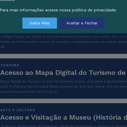
instituições educacionais de Co
Para mais informações acesse nossa política de privacidade:
SAÚDE E CUIDADO
Saiba Mais
Aceitar e Fechar
Acesso ao Mapa Digital da Saúde de 
O Mapa Digital da Saúde é uma ferramenta interativa que reúne, em um só
todas as informações sobre os serviços e equipamentos de saúde dispon
de
TURISMO
Acesso ao Mapa Digital do Turismo d
Mapa Digital do Turismo é uma ferramenta online, interativa e georrefer
pela Prefeitura de Corumbá (Mato Grosso do Sul) que reúne, em um único
os principais pontos turísticos, a
ARTE E CULTURA
Acesso e Visitação a Museu (História 
O Museu da História do Pantanal - Muhpan possibilita o acesso a visitan