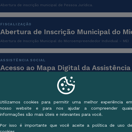
Abertura de inscrição municipal de Pessoa Jurídica.
FISCALIZAÇÃO
Abertura de Inscrição Municipal do M
Abertura de Inscrição Municipal do Microempreendedor Individual – MEI
ASSISTÊNCIA SOCIAL
Acesso ao Mapa Digital da Assistênci
O Mapa Digital da Assistência Social de Corumbá é uma plataforma intera
os principais serviços e equipamentos socioassistenciais do município. P
cidadão pode localizar Centros
Utilizamos cookies para permitir uma melhor experiência e
EDUCAÇÃO
nosso website e para nos ajudar a compreender quai
Acesso ao Mapa Digital da Educação
informações são mais úteis e relevantes para você.
O Mapa Digital da Educação é uma ferramenta online e georreferenciada
Por isso é importante que você aceite a política de uso d
informações sobre todas as unidades escolares da rede municipal de e
cookies.