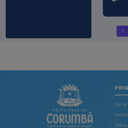
1
PRI
Carta
Notíci
Diário 