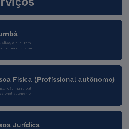
rviços
rumbá
blica, a qual tem
de forma direta ou
soa Física (Profissional autônomo)
nscrição municipal
issional autonomo
soa Jurídica