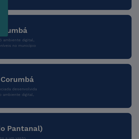
Corumbá
 ambiente digital,
íveis no município
e Corumbá
enciada desenvolvida
 ambiente digital,
do Pantanal)
tes a um vasto