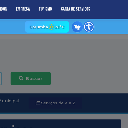
idor
Empresa
Turismo
Carta de Serviços
Corumbá
28°C
Buscar
Municipal
Serviços de A a Z