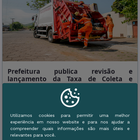
Prefeitura publica revisão e
lançamento da Taxa de Coleta e
Destinação de Resíduos Sólidos
05 de Agosto de 2026 - 08h51 |
Administração
A Prefeitura de Corumbá publicou nessa terça-feira, 04 de
Utilizamos cookies para permitir uma melhor
agosto, dois editais referentes à Taxa de Coleta, Remoção e
experiência em nosso website e para nos ajudar a
Destinação Final de Resíduos Sólidos em Aterro Controlado. O
compreender quais informações são mais úteis e
primeiro (Edital nº 10/2026) notifica a revisão do lançamen ...
relevantes para você.