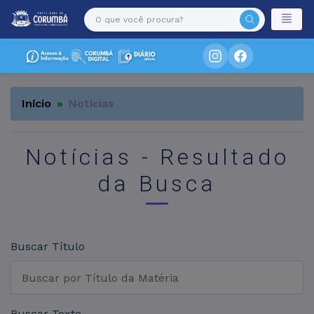
Início
Notícias
Notícias - Resultado
da Busca
Buscar Título
Buscar Texto