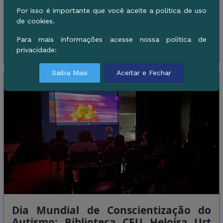
medalha de ouro na categoria Sub-15, até 81 quilos, no
Por isso é importante que você aceite a política de uso
de cookies.
Campeonato Brasileiro de Judô Regi&atil ...
Para mais informações acesse nossa política de
Leia Mais
privacidade:
Saiba Mais
Aceitar e Fechar
Dia Mundial de Conscientização do
Autismo: Biblioteca CEU Heloísa Urt