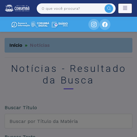
Início
Notícias
Notícias - Resultado
da Busca
Buscar Título
Buscar Texto