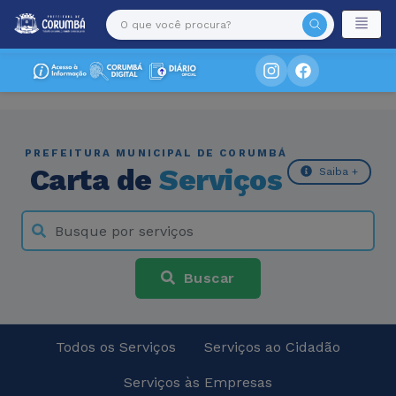
PREFEITURA MUNICIPAL DE CORUMBÁ
Carta de
Serviços
Saiba +
Buscar
Todos os Serviços
Serviços ao Cidadão
Serviços às Empresas