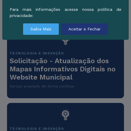
Serviço de email oficial do Município de Corumbá, acessado
pelos servidores Municipais, com usuário em senha no
Para mais informações acesse nossa política de
dominio @corumba.ms.gov.br
privacidade:
Saiba Mais
Aceitar e Fechar
TECNOLOGIA E INOVAÇÃO
Solicitação - Atualização dos
Mapas Informativos Digitais no
Website Municipal
Serviço prestado de forma contínua
TECNOLOGIA E INOVAÇÃO