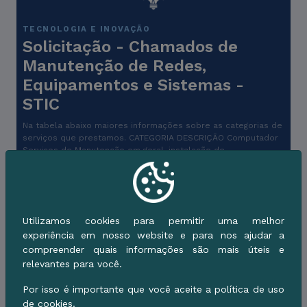
TECNOLOGIA E INOVAÇÃO
Solicitação - Chamados de
Manutenção de Redes,
Equipamentos e Sistemas -
STIC
Na tabela abaixo maiores informações sobre as categorias de
serviços que prestamos. CATEGORIA DESCRIÇÃO Computador
Serviços de Manutenção em geral, instalação de
Utilizamos cookies para permitir uma melhor
experiência em nosso website e para nos ajudar a
compreender quais informações são mais úteis e
TECNOLOGIA E INOVAÇÃO
Solicitação - Criação e/ou
relevantes para você.
Atualização Webmail Municipal
Por isso é importante que você aceite a política de uso
de cookies.