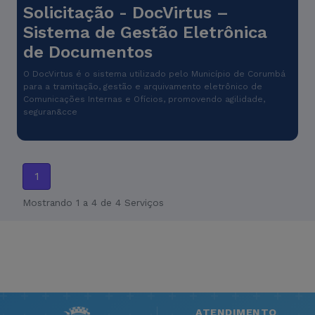
Solicitação - DocVirtus –
Sistema de Gestão Eletrônica
de Documentos
O DocVirtus é o sistema utilizado pelo Município de Corumbá
para a tramitação, gestão e arquivamento eletrônico de
Comunicações Internas e Ofícios, promovendo agilidade,
seguran&cce
1
Mostrando 1 a 4 de 4 Serviços
ATENDIMENTO