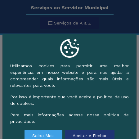
Serviços ao Servidor Municipal
Serviços de A a Z
Categorias
Utilizamos cookies para permitir uma melhor
Serviços da categoria:
experiência em nosso website e para nos ajudar a
compreender quais informações são mais úteis e
Habitação e Assuntos
relevantes para você.
Fundiários
Por isso é importante que você aceite a política de uso
de cookies.
Para mais informações acesse nossa política de
ao Servidor
privacidade:
Saiba Mais
Aceitar e Fechar