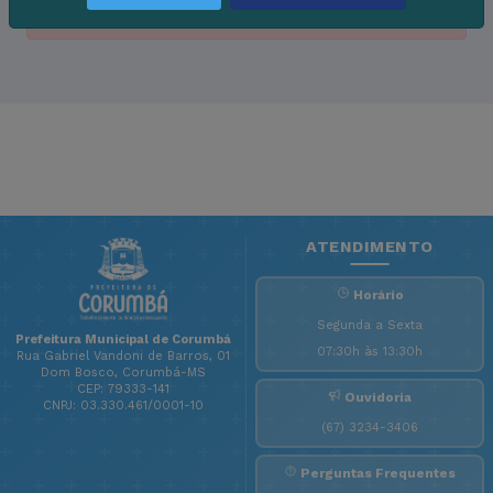
Sem Resultados!
ATENDIMENTO
Horário
Segunda a Sexta
Prefeitura Municipal de Corumbá
07:30h às 13:30h
Rua Gabriel Vandoni de Barros, 01
Dom Bosco, Corumbá-MS
CEP: 79333-141
Ouvidoria
CNPJ: 03.330.461/0001-10
(67) 3234-3406
Perguntas Frequentes