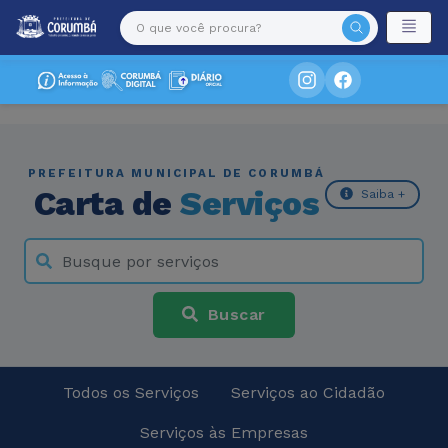
PREFEITURA MUNICIPAL DE CORUMBÁ
Carta de
Serviços
Saiba +
Buscar
Todos os Serviços
Serviços ao Cidadão
Serviços às Empresas