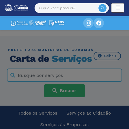
PREFEITURA MUNICIPAL DE CORUMBÁ
Carta de
Serviços
Saiba +
Buscar
Todos os Serviços
Serviços ao Cidadão
Serviços às Empresas