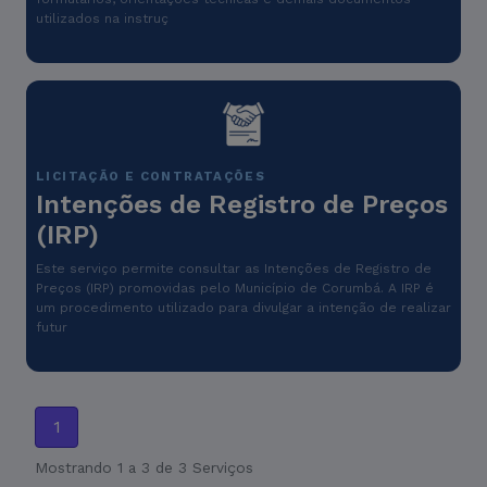
utilizados na instruç
LICITAÇÃO E CONTRATAÇÕES
Intenções de Registro de Preços
(IRP)
Este serviço permite consultar as Intenções de Registro de
Preços (IRP) promovidas pelo Município de Corumbá. A IRP é
um procedimento utilizado para divulgar a intenção de realizar
futur
1
Mostrando 1 a 3 de 3 Serviços