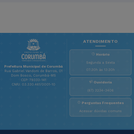
ATENDIMENTO
Horário
Segunda a Sexta
Prefeitura Municipal de Corumbá
07:30h às 13:30h
Rua Gabriel Vandoni de Barros, 01
Dom Bosco, Corumbá-MS
CEP: 79333-141
Ouvidoria
CNPJ: 03.330.461/0001-10
(67) 3234-3406
Perguntas Frequentes
Acessar dúvidas comuns