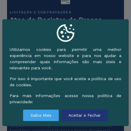
LICITAÇÃO E CONTRATAÇÕES
Atas de Registro de Preços
Este serviço permite consultar as Atas de Registro de Preços
vigentes do Município de Corumbá, celebradas em
decorrência dos procedimentos licitatórios realizados pelo
Sistema de Registro de Preços (SRP
Utilizamos cookies para permitir uma melhor
experiência em nosso website e para nos ajudar a
compreender quais informações são mais úteis e
relevantes para você.
Por isso é importante que você aceite a política de uso
de cookies.
LICITAÇÃO E CONTRATAÇÕES
Catálogo de Documentos e
Para mais informações acesse nossa política de
Modelos para Contratações
privacidade:
Públicas
Saiba Mais
Aceitar e Fechar
Este serviço permite aos servidores municipais consultar o
Catálogo Eletrônico, que contém modelos padronizados,
formulários, orientações técnicas e demais documentos