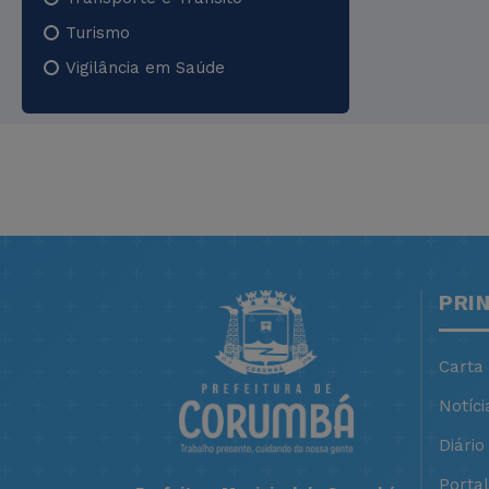
Turismo
Vigilância em Saúde
PRI
Carta
Notíci
Diário 
Porta