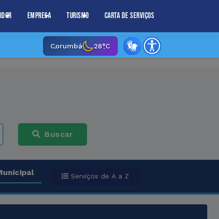
idor
Empresa
Turismo
Carta de Serviços
Corumbá
28°C
Buscar
Municipal
Serviços de A a Z