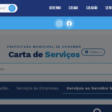
Governo
Cidade
Cidadão
Serv
PREFEITURA MUNICIPAL DE CORUMBÁ
Carta de
Serviços
Saiba +
dadão
Serviços às Empresas
Serviços ao Servidor 