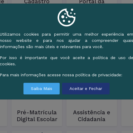
de
Cadastro
Portal da
Habitacional
Transparência
C
Utilizamos cookies para permitir uma melhor experiência e
nosso website e para nos ajudar a compreender quai
informações são mais úteis e relevantes para você.
Atas de
Plano de
de
Registro de
Contratação
Por isso é importante que você aceite a política de uso d
Preços
Anual
cookies.
Para mais informações acesse nossa política de privacidade:
Saiba Mais
Aceitar e Fechar
Pré-Matrícula
Assistência e
Digital Escolar
Cidadania