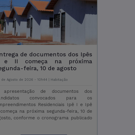
Prefeitura entrega
quipamentos para Centro de
isioterapia e melhorias na UBSF
adre Ernesto
 de Agosto de 2026 - 15h00 |
Saúde
 Prefeitura de Corumbá, por meio da
ecretaria Municipal de Saúde, realizou
esta terça-feira (5) a entrega de novos
quipamentos para o Centro Municipal de
isioterapia, além de apresentar as
elhorias executadas na Unidade Básica