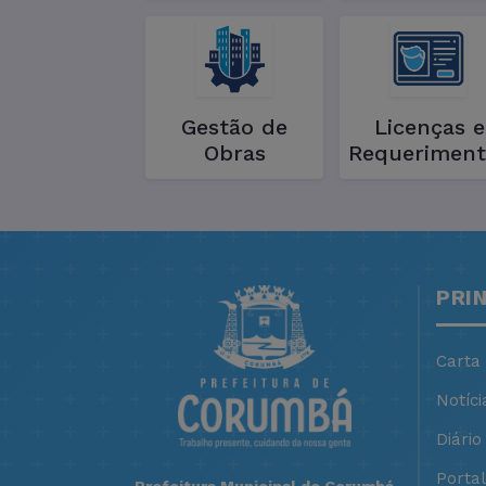
Gestão de
Licenças e
Obras
Requeriment
PRI
Carta
Notíci
Diário 
Porta