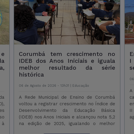
o,
Estudantes têm até 14 de agosto
do
para inscrição em concurso
e
sobre Segurança no Trânsito
F
P
06 de Agosto de 2026 - 09h15 |
Trânsito
05
no
A Prefeitura de Corumbá, por meio da
ão
Agência Municipal de Trânsito e Transporte
A
 A
(AGETRAT) e da Escola de Governo, lançou
S
ia
o Programa de Educação para o Trânsito e
n
te
o concurso “Como você vê a Segurança no
e
e,
Trânsito? – Você també ...
F
m