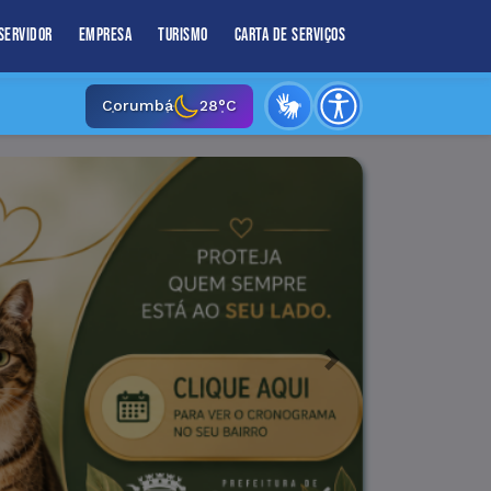
Servidor
Empresa
Turismo
Carta de Serviços
Corumbá
28°C
Next