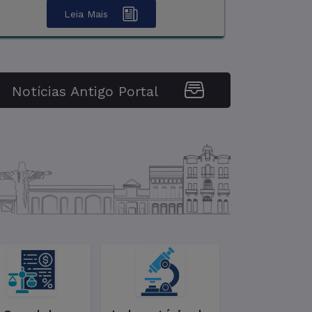
e Saúde (UBS) Padre Ernesto Sassida. A
Leia Mais
t ...
Notícias Antigo Portal