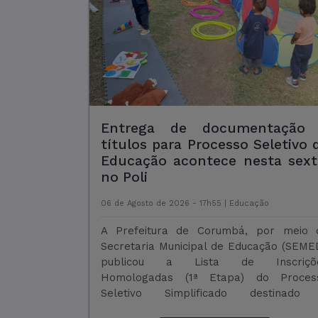
Prefeitura promove, no sábad
ação educativa no Dia 
Pedestre em Corumbá
06 de Agosto de 2026 - 10h32 |
Trânsito
A Prefeitura de Corumbá realiza 
sábado, 08 de agosto, às 10h30, uma aç
educativa em alusão ao Dia do Pedestre.
atividade é promovida pela Agênc
Municipal de Trânsito e Transpor
(Agetrat) e ocorrerá na rua Delamar
esquina com a rua Frei Mar ...