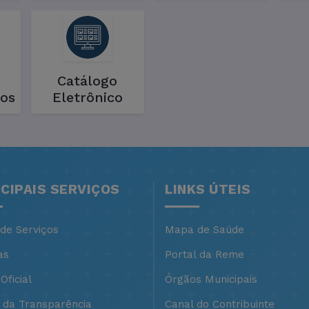
Catálogo
os
Eletrônico
NCIPAIS SERVIÇOS
LINKS ÚTEIS
 de Serviços
Mapa de Saúde
as
Portal da Reme
Oficial
Órgãos Municipais
l da Transparência
Canal do Contribuinte