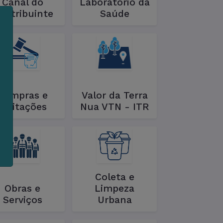
Canal do
Laboratório da
ontribuinte
Saúde
m
s
Compras e
Valor da Terra
e
Licitações
Nua VTN - ITR
Coleta e
Obras e
Limpeza
Serviços
Urbana