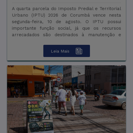
A quarta parcela do Imposto Predial e Territorial
O Procon de Corumbá informa que o atendimento
Urbano (IPTU) 2026 de Corumbá vence nesta
ao público está temporariamente suspenso nesta
segunda-feira, 10 de agosto. O IPTU possui
sexta-feira, 07 de agosto, em razão da
importante função social, já que os recursos
interrupção no fornecimento de energia elétrica
arrecadados são destinados à manutenção e
na unidade. De acordo com o órgão, as atividades
ampliação dos serviç ...
internas foram prejudicadas ...
Leia Mais
Leia Mais