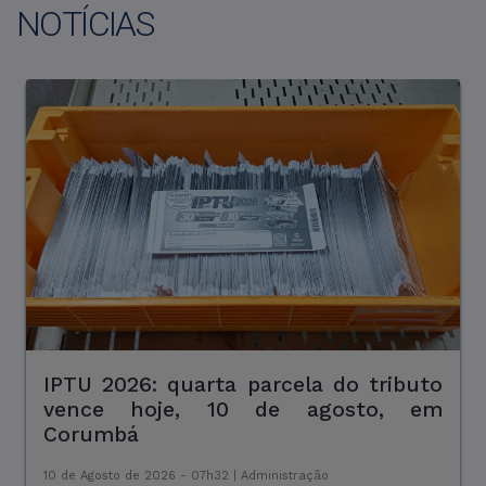
NOTÍCIAS
IPTU 2026: quarta parcela do tributo
Falta de energia suspende
vence hoje, 10 de agosto, em
atendimento presencial do Procon de
Corumbá
Corumbá nesta sexta-feira
10 de Agosto de 2026 - 07h32 |
07 de Agosto de 2026 - 10h25 |
Administração
Geral