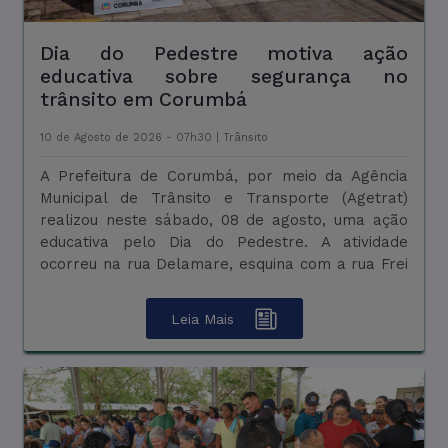
Dia do Pedestre motiva ação
UBSs Simone e Ranulfo abrem neste
educativa sobre segurança no
sábado para vacinação; Guatós terá
trânsito em Corumbá
atendimento odontológico
10 de Agosto de 2026 - 07h30 |
07 de Agosto de 2026 - 10h11 |
Saúde
Trânsito
A Prefeitura de Corumbá, por meio da Agência
A Prefeitura de Corumbá, por meio da Secretaria
Municipal de Trânsito e Transporte (Agetrat)
Municipal de Saúde, realiza neste sábado, 08 de
realizou neste sábado, 08 de agosto, uma ação
agosto, das 8h às 12h, vacinação em duas
educativa pelo Dia do Pedestre. A atividade
Unidades Básicas de Saúde (UBSs), com o objetivo
ocorreu na rua Delamare, esquina com a rua Frei
de ampliar o acesso da população às vacinas e
Mariano, na região central da cidade. A a&cc ...
incentivar ...
Leia Mais
Leia Mais