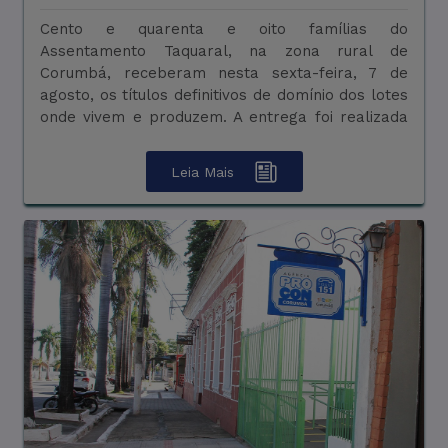
Cento e quarenta e oito famílias do
A Procuradoria Geral do Município (PGM) de
Assentamento Taquaral, na zona rural de
Corumbá publicou no Diário Oficial do Município
Corumbá, receberam nesta sexta-feira, 7 de
(DIOCORUMBÁ) de quinta-feira, 06 de agosto,
agosto, os títulos definitivos de domínio dos lotes
edital de notificação geral que concede prazo de
onde vivem e produzem. A entrega foi realizada
30 dias para a regularização de débitos inscritos
pelo Instituto Nacional de Colonização e Reforma
em Dívida ...
Agrá ...
Leia Mais
Leia Mais