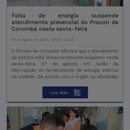
Falta de energia suspende
Saúde leva atendimento itinerante à
atendimento presencial do Procon de
comunidade de Porto Morrinho neste
Corumbá nesta sexta-feira
sábado
07 de Agosto de 2026 - 10h25 |
07 de Agosto de 2026 - 09h24 |
Geral
Saúde
O Procon de Corumbá informa que o atendimento
Prefeitura de Corumbá, por meio da Secretaria
ao público está temporariamente suspenso nesta
Municipal de Saúde, realiza neste sábado, 08 de
sexta-feira, 07 de agosto, em razão da
agosto, mais uma ação itinerante de saúde na
interrupção no fornecimento de energia elétrica
comunidade de Porto Morrinho, no Baixo
na unidade. De acordo com o órgão, as atividades
Pantanal. Os atendimentos acontecerão das 09h
internas foram prejudicadas ...
às 13h, no Hotel Pesqueiro da Odila, lev ...
Leia Mais
Leia Mais