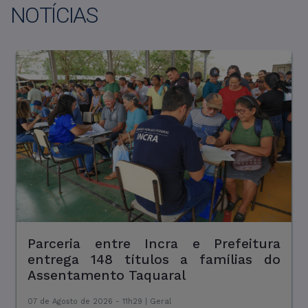
NOTÍCIAS
Parceria entre Incra e Prefeitura
Contribuintes com débitos municipais
entrega 148 títulos a famílias do
são convocados a regularizar situação
Assentamento Taquaral
fiscal
07 de Agosto de 2026 - 11h29 |
07 de Agosto de 2026 - 09h41 |
Geral
Geral