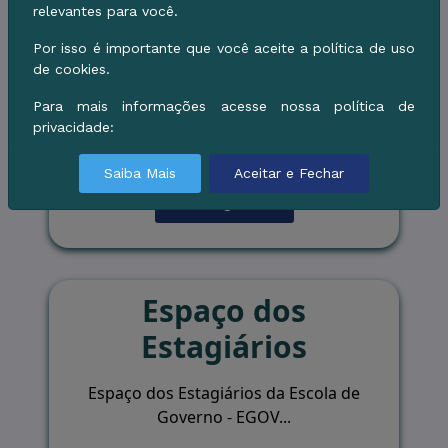
do Trabalho e da
relevantes para você.
Educação na Saúde
Por isso é importante que você aceite a política de uso
de cookies.
Acompanhe aqui as informações relativas
Para mais informações acesse nossa política de
ao evento, faça sua inscrição e emita seu
privacidade:
certificado o...
Saiba Mais
Aceitar e Fechar
Ver Página
Espaço dos
Estagiários
Espaço dos Estagiários da Escola de
Governo - EGOV...