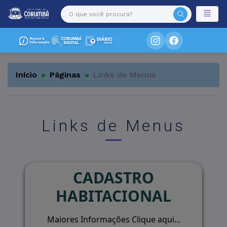
Início
Páginas
Links de Menus
Links de Menus
CADASTRO
HABITACIONAL
Maiores Informações Clique aqui...