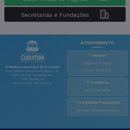
Secretarias e Fundações
ATENDIMENTO
Horário
Segunda a Sexta
Prefeitura Municipal de Corumbá
07:30h às 13:30h
Rua Gabriel Vandoni de Barros, 01
Dom Bosco, Corumbá-MS
CEP: 79333-141
Ouvidoria
CNPJ: 03.330.461/0001-10
(67) 3234-3406
Perguntas Frequentes
Acessar dúvidas comuns