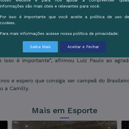
nosso website e para nos ajudar a compreender quai
aense, Luiz Paulo Ribeiro - que também é pai de 
informações são mais úteis e relevantes para você.
l-mato-grossense há pelo menos duas décadas. "A 
 atleta do judô de Corumbá dentro da seleção esco
Por isso é importante que você aceite a política de uso d
cookies.
dual Escolar e garantiu vaga para participar dos J
que vale vaga para o Sul-Americano Escolares”, diss
Para mais informações acesse nossa política de privacidade:
ue a Prefeitura faz no esporte. Costumo dizer que a
Saiba Mais
Aceitar e Fechar
e física e fiquem menos doente. Ao investir no e
sso é importante”, afirmou Luiz Paulo ao agrade
anos e espero que consiga ser campeã do Brasileiro
u a Camilly.
Mais em Esporte