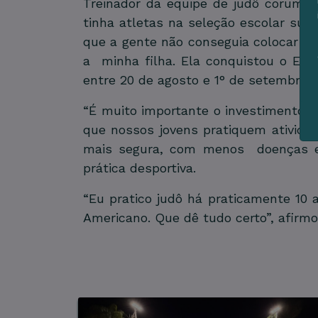
Treinador da equipe de judô corumb
tinha atletas na seleção escolar su
que a gente não conseguia colocar um
a minha filha. Ela conquistou o Esta
entre 20 de agosto e 1° de setembro, 
“É muito importante o investimento q
que nossos jovens pratiquem atividad
mais segura, com menos doenças e i
prática desportiva.
“Eu pratico judô há praticamente 10 
Americano. Que dê tudo certo”, afirmo