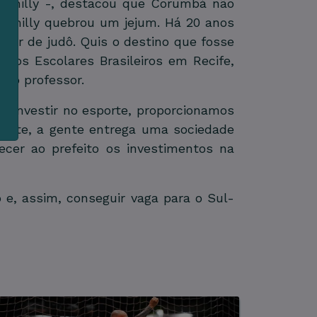
s
Camilly -, destacou que Corumbá não
Camilly quebrou um jejum. Há 20 anos
lar de judô. Quis o destino que fosse
e
ogos Escolares Brasileiros em Recife,
e o professor.
o investir no esporte, proporcionamos
sporte, a gente entrega uma sociedade
cer ao prefeito os investimentos na
 e, assim, conseguir vaga para o Sul-