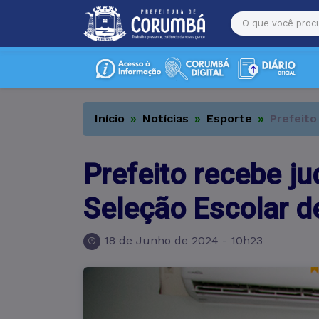
Início
Notícias
Esporte
Prefeito
Prefeito recebe 
Seleção Escolar 
18 de Junho de 2024 - 10h23