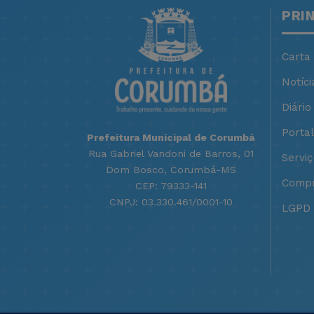
PRI
Carta
Notíci
Diário 
Porta
Prefeitura Municipal de Corumbá
Rua Gabriel Vandoni de Barros, 01
Servi
Dom Bosco, Corumbá-MS
Compr
CEP: 79333-141
CNPJ: 03.330.461/0001-10
LGPD -