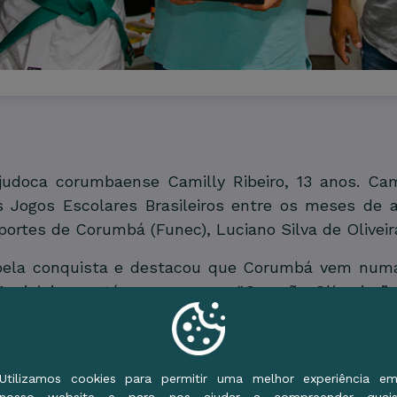
 judoca corumbaense Camilly Ribeiro, 13 anos. Ca
os Jogos Escolares Brasileiros entre os meses de 
portes de Corumbá (Funec), Luciano Silva de Olivei
 pela conquista e destacou que Corumbá vem numa
 Município mantém o programa “Geração Olímpica”,
 atividades esportivas e paradesportivas, de moda
olar com o acompanhamento especializado da equ
Utilizamos cookies para permitir uma melhor experiência e