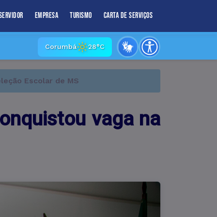
Servidor
Empresa
Turismo
Carta de Serviços
Corumbá
28°C
leção Escolar de MS
onquistou vaga na