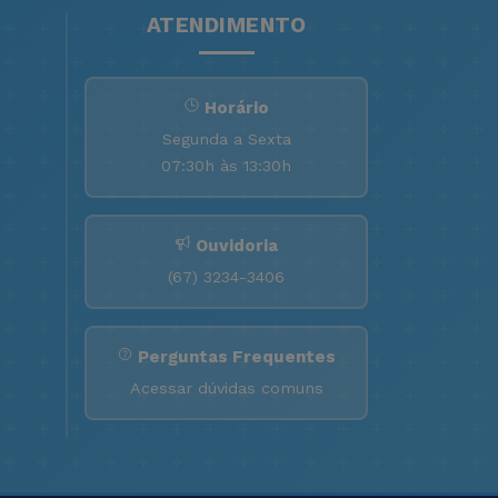
ATENDIMENTO
Horário
Segunda a Sexta
07:30h às 13:30h
Ouvidoria
(67) 3234-3406
Perguntas Frequentes
Acessar dúvidas comuns