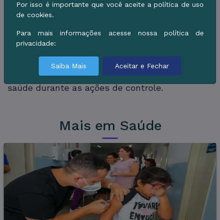
contribuindo para a proteção da saúde pública.
Por isso é importante que você aceite a política de uso
de cookies.
A Prefeitura reforça ainda a importância da
Para mais informações acesse nossa política de
participação da população no combate ao
privacidade:
mosquito, mantendo quintais limpos,
eliminando recipientes que possam acumular
Saiba Mais
Aceitar e Fechar
água e permitindo a entrada das equipes de
saúde durante as ações de controle.
Mais em Saúde