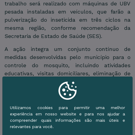
trabalho será realizado com máquinas de UBV
pesada instaladas em veículos, que farão a
pulverização do inseticida em três ciclos na
mesma região, conforme recomendação da
Secretaria de Estado de Saúde (SES).
A ação integra um conjunto contínuo de
medidas desenvolvidas pelo município para o
controle do mosquito, incluindo atividades
educativas, visitas domiciliares, eliminação de
criadouros e orientações à população.
Segundo a Secretaria Municipal de Saúde, o uso
do fumacê é uma medida complementar e
Utilizamos cookies para permitir uma melhor
estratégica para reduzir a infestação do
experiência em nosso website e para nos ajudar a
mosquito adulto e, consequentemente, diminuir
compreender quais informações são mais úteis e
o risco de novos casos das arboviroses,
relevantes para você.