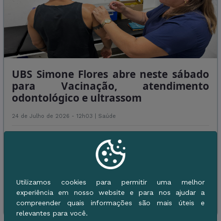
UBS Simone Flores abre neste sábado
para Vacinação, atendimento
odontológico e ultrassom
24 de Julho de 2026 - 12h03 |
Saúde
A Unidade Básica de Saúde (UBS) Simone Flores, localizada
no Conjunto Guatós, estará aberta neste sábado (25), das 8h às
12h, oferecendo à população uma programação especial de
serviços de saúde. A unidade realizará vacina ...
Utilizamos cookies para permitir uma melhor
experiência em nosso website e para nos ajudar a
Leia Mais
compreender quais informações são mais úteis e
relevantes para você.