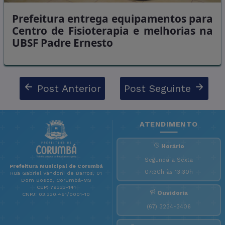
Prefeitura entrega equipamentos para
Centro de Fisioterapia e melhorias na
UBSF Padre Ernesto
Post Anterior
Post Seguinte
ATENDIMENTO
Horário
Segunda a Sexta
Prefeitura Municipal de Corumbá
07:30h às 13:30h
Rua Gabriel Vandoni de Barros, 01
Dom Bosco, Corumbá-MS
CEP: 79333-141
Ouvidoria
CNPJ: 03.330.461/0001-10
(67) 3234-3406