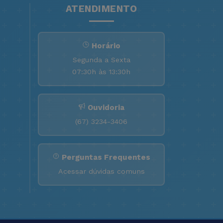
ATENDIMENTO
Horário
Segunda a Sexta
07:30h às 13:30h
Ouvidoria
(67) 3234-3406
Perguntas Frequentes
Acessar dúvidas comuns