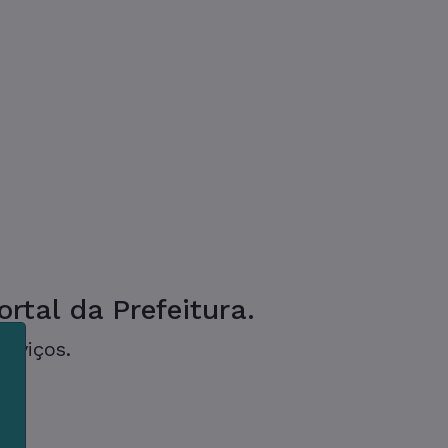
rtal da Prefeitura.
erviços.
m
s