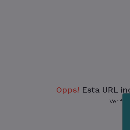
Opps!
Esta URL ind
Verifiq