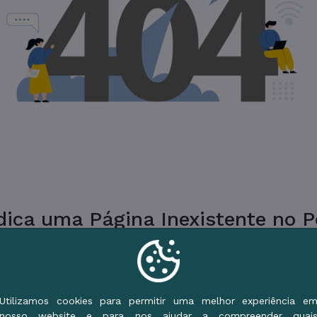
ica uma Página Inexistente no Po
ue a URL ou vá para o Início e use o Menu de S
Voltar ao Início
Utilizamos cookies para permitir uma melhor experiência e
nosso website e para nos ajudar a compreender quai