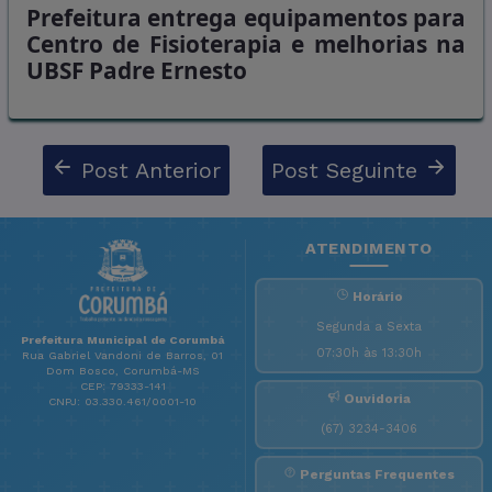
Prefeitura entrega equipamentos para
Centro de Fisioterapia e melhorias na
UBSF Padre Ernesto
Post Anterior
Post Seguinte
ATENDIMENTO
Horário
Segunda a Sexta
Prefeitura Municipal de Corumbá
07:30h às 13:30h
Rua Gabriel Vandoni de Barros, 01
Dom Bosco, Corumbá-MS
CEP: 79333-141
Ouvidoria
CNPJ: 03.330.461/0001-10
(67) 3234-3406
Perguntas Frequentes