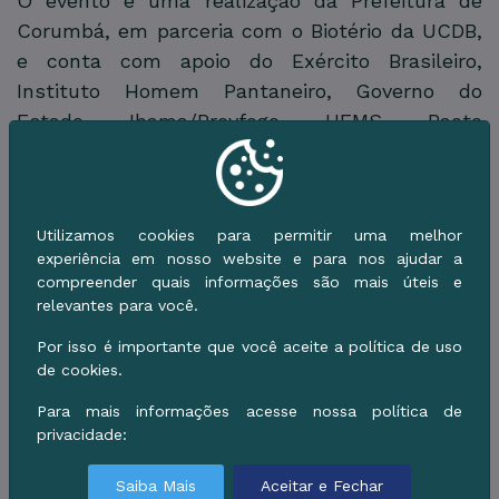
O evento é uma realização da Prefeitura de
Corumbá, em parceria com o Biotério da UCDB,
e conta com apoio do Exército Brasileiro,
Instituto Homem Pantaneiro, Governo do
Estado, Ibama/Prevfogo, UFMS, Pacto
Pantanal-Fundo Clima, PSA Brigadas e PPG
Agroambiental UCDB.
Utilizamos cookies para permitir uma melhor
experiência em nosso website e para nos ajudar a
compreender quais informações são mais úteis e
Galeria de Imagens
relevantes para você.
Por isso é importante que você aceite a política de uso
de cookies.
Para mais informações acesse nossa política de
privacidade:
Saiba Mais
Aceitar e Fechar