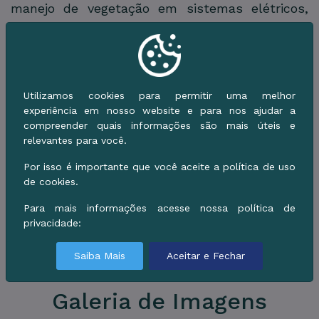
manejo de vegetação em sistemas elétricos,
drenagem urbana e saneamento ambiental. As
atividades reúnem especialistas de instituições
públicas e privadas, fortalecendo o diálogo
sobre estratégias para tornar Corumbá mais
Utilizamos cookies para permitir uma melhor
preparada diante dos desafios climáticos.
experiência em nosso website e para nos ajudar a
compreender quais informações são mais úteis e
A Semana do Meio Ambiente 2026 segue com
relevantes para você.
uma série de ações educativas, técnicas e de
Por isso é importante que você aceite a política de uso
conscientização ambiental, reforçando o
de cookies.
compromisso da administração municipal com
Para mais informações acesse nossa política de
a preservação dos recursos naturais, a
privacidade:
sustentabilidade e a construção de uma cidade
mais verde, resiliente e preparada para o futuro.
Saiba Mais
Aceitar e Fechar
Galeria de Imagens