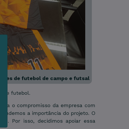
m
s
ades de futebol de campo e futsal
e
 de futebol.
reforça o compromisso da empresa com
tendemos a importância do projeto. O
as. Por isso, decidimos apoiar essa