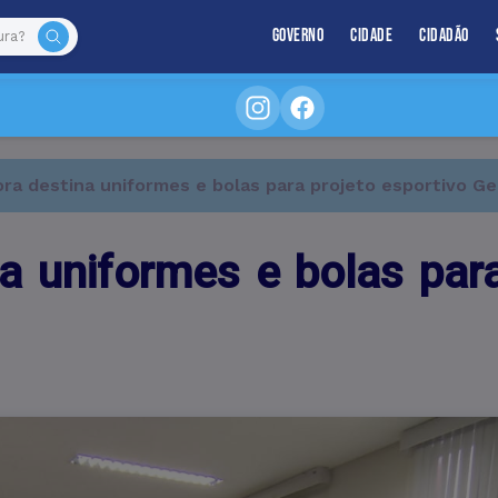
Governo
Cidade
Cidadão
ra destina uniformes e bolas para projeto esportivo Ge
a uniformes e bolas para