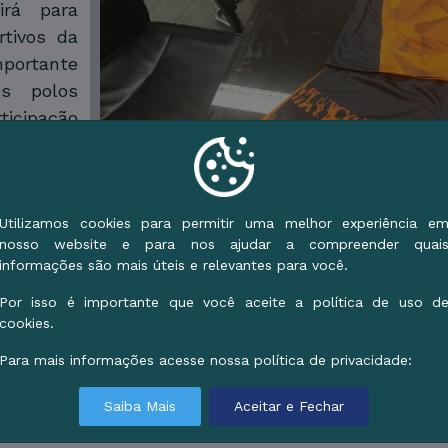
irá para
tivos da
portante
s polos
ticipação
ui para a
afirmou.
is serão
Utilizamos cookies para permitir uma melhor experiência e
 Geração
nosso website e para nos ajudar a compreender quai
informações são mais úteis e relevantes para você.
e futebol
Materiais serão destinados às modalid
município
Por isso é importante que você aceite a política de uso d
 futsal, com previsão de ampliação para sete polos
cookies.
Para mais informações acesse nossa política de privacidade:
G Mining, Rodrigo Dutra, afirmou que a parceria 
mbá. "Quando recebemos o pedido da Prefeitura, en
Saiba Mais
Aceitar e Fechar
al de inclusão social e de formação das crianç