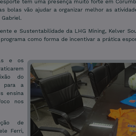
O esporte tem uma presença muito forte em Corumb
 as bolas vão ajudar a organizar melhor as atividad
 Gabriel.
nte e Sustentabilidade da LHG Mining, Kelver Sou
programa como forma de incentivar a prática espor
ças e os
ticarem
ixão do
i para a
is ensina
foco nos
ação de
le Ferri,