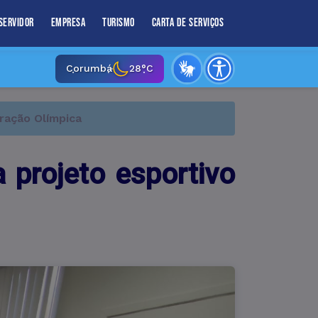
Servidor
Empresa
Turismo
Carta de Serviços
Corumbá
28°C
ração Olímpica
 projeto esportivo