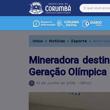
Início
Notícias
Esporte
Minerado
Mineradora destin
Geração Olímpica
10 de Junho de 2026 - 08h42