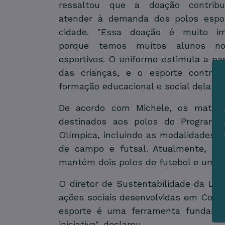
ressaltou que a doação contribu
atender à demanda dos polos espor
cidade. "Essa doação é muito im
porque temos muitos alunos no
esportivos. O uniforme estimula a par
das crianças, e o esporte contrib
formação educacional e social delas", 
De acordo com Michele, os materia
destinados aos polos do Programa
Olímpica, incluindo as modalidades d
de campo e futsal. Atualmente, o 
mantém dois polos de futebol e um de
O diretor de Sustentabilidade da LH
ações sociais desenvolvidas em Coru
esporte é uma ferramenta fundament
iniciativa", declarou.