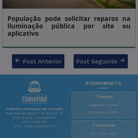
População pode solicitar reparos na
iluminação pública por site ou
aplicativo
Post Anterior
Post Seguinte
ATENDIMENTO
Horário
Segunda a Sexta
Prefeitura Municipal de Corumbá
07:30h às 13:30h
Rua Gabriel Vandoni de Barros, 01
Dom Bosco, Corumbá-MS
CEP: 79333-141
Ouvidoria
CNPJ: 03.330.461/0001-10
(67) 3234-3406