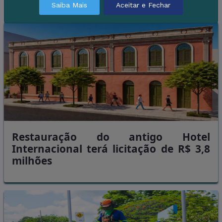
Mais em Infraestrutura
Saiba Mais
Aceitar e Fechar
Restauração do antigo Hotel
Internacional terá licitação de R$ 3,8
milhões