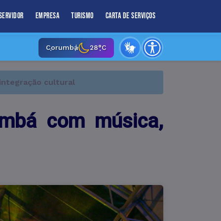
Servidor
Empresa
Turismo
Carta de Serviços
Corumbá
28°C
integração cultural
umbá com música,