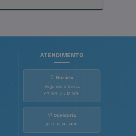
ATENDIMENTO
Horário
Segunda a Sexta
07:30h às 13:30h
Ouvidoria
(67) 3234-3406