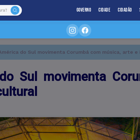
Governo
Cidade
Cidadão
 América do Sul movimenta Corumbá com música, arte e 
a do Sul movimenta Cor
ultural