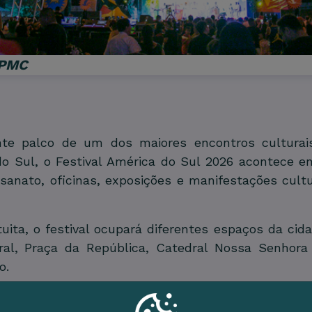
 PMC
e palco de um dos maiores encontros culturais
do Sul
, o Festival América do Sul 2026 acontece en
tesanato, oficinas, exposições e manifestações cult
uita, o festival ocupará diferentes espaços da c
ral, Praça da República, Catedral Nossa Senhora
o.
musical estão os shows de
DJ DENNIS
,
Marcelo D2