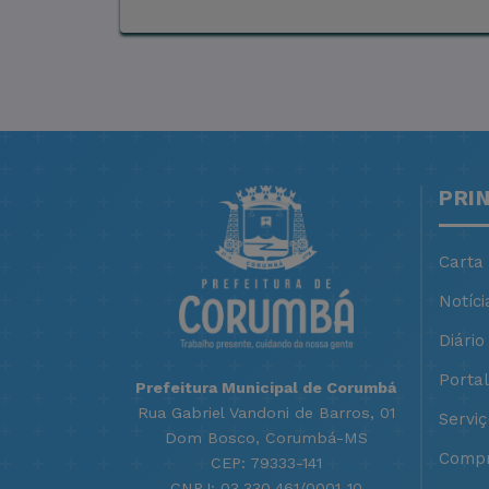
PRI
Carta
Notíci
Diário 
Porta
Prefeitura Municipal de Corumbá
Rua Gabriel Vandoni de Barros, 01
Servi
Dom Bosco, Corumbá-MS
Compr
CEP: 79333-141
CNPJ: 03.330.461/0001-10