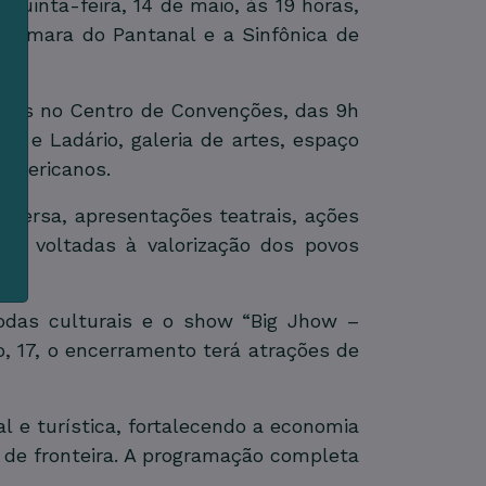
 quinta-feira, 14 de maio, às 19 horas,
 Câmara do Pantanal e a Sinfônica de
m
s
entes no Centro de Convenções, das 9h
á e Ladário, galeria de artes, espaço
e
-americanos.
nversa, apresentações teatrais, ações
des voltadas à valorização dos povos
odas culturais e o show “Big Jhow –
, 17, o encerramento terá atrações de
 e turística, fortalecendo a economia
ão de fronteira. A programação completa