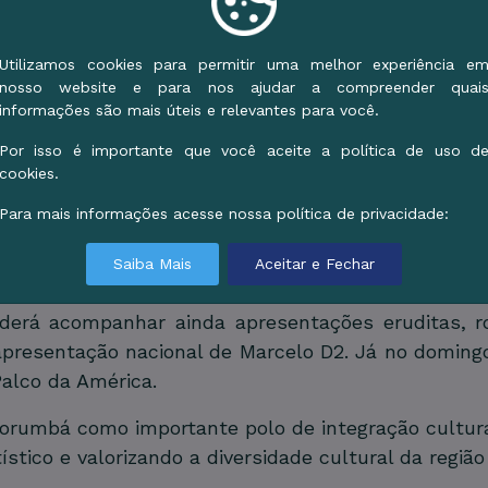
à cultura pantaneira. A abertura oficial acontece na
a, a voz da América do Sul”, com a Orquestra de
Utilizamos cookies para permitir uma melhor experiência e
nosso website e para nos ajudar a compreender quai
ival América do Sul contará com atividades perman
informações são mais úteis e relevantes para você.
s visuais, artesanato de Mato Grosso do Sul, Corumb
Por isso é importante que você aceite a política de uso d
 institucionais e o espaço dedicado aos países sul
cookies.
Para mais informações acesse nossa política de privacidade:
nas culturais, contação de histórias, rodas de co
to de skate, oficinas de cosplay, dança e ativida
Saiba Mais
Aceitar e Fechar
.
oderá acompanhar ainda apresentações eruditas, r
apresentação nacional de Marcelo D2. Já no domingo
Palco da América.
Corumbá como importante polo de integração cultural
ístico e valorizando a diversidade cultural da regi