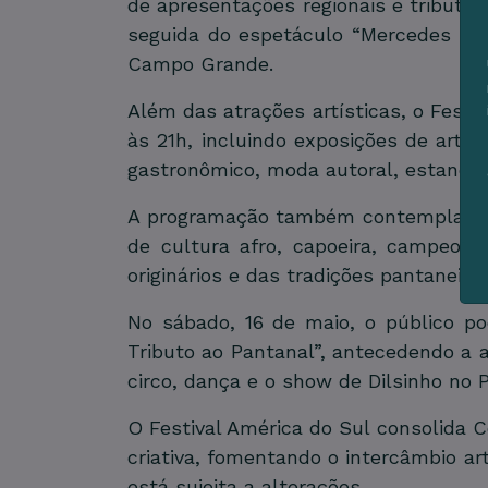
de apresentações regionais e tributos 
seguida do espetáculo “Mercedes Sos
Campo Grande.
Além das atrações artísticas, o Fest
às 21h, incluindo exposições de arte
gastronômico, moda autoral, estandes
A programação também contempla ofici
de cultura afro, capoeira, campeona
originários e das tradições pantaneiras
No sábado, 16 de maio, o público p
Tributo ao Pantanal”, antecedendo a 
circo, dança e o show de Dilsinho no 
O Festival América do Sul consolida 
criativa, fomentando o intercâmbio art
está sujeita a alterações.