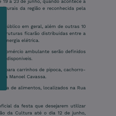
e 19 a 23 de junho, quando acontece a
lturais da região e reconhecida pela
o público em geral, além de outras 10
struturas ficarão distribuídas entre a
m
s
energia elétrica.
ao comércio ambulante serão definidos
e
as disponíveis.
e para carrinhos de pipoca, cachorro-
 Rua Manoel Cavassa.
enda de alimentos, localizados na Rua
ficial da festa que desejarem utilizar
ção da Cultura até o dia 12 de junho,