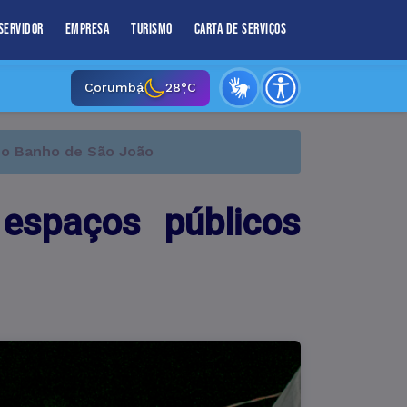
Servidor
Empresa
Turismo
Carta de Serviços
Corumbá
28°C
e o Banho de São João
 espaços públicos