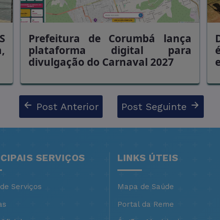
S
Prefeitura de Corumbá lança
,
plataforma digital para
divulgação do Carnaval 2027
Post Anterior
Post Seguinte
NCIPAIS SERVIÇOS
LINKS ÚTEIS
 de Serviços
Mapa de Saúde
as
Portal da Reme