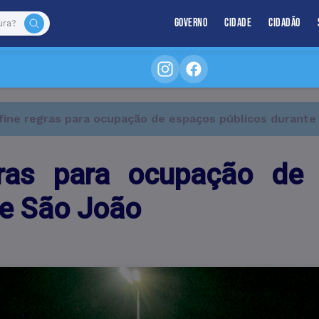
Governo
Cidade
Cidadão
efine regras para ocupação de espaços públicos durant
gras para ocupação de
de São João