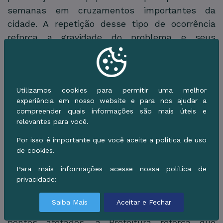
semanas em cruzamentos importantes da
cidade. A repetição desse tipo de ocorrência
reforça a gravidade do problema e seus
impactos diretos sobre a mobilidade urbana e a
preservação da vida.
Paralelamente às ações operacionais, a
Utilizamos cookies para permitir uma melhor
AGETRAT informa que está em contato com as
experiência em nosso website e para nos ajudar a
autoridades competentes para a apuração dos
compreender quais informações são mais úteis e
relevantes para você.
fatos, sendo que os respectivos boletins de
ocorrência estão sendo registrados com o
Por isso é importante que você aceite a política de uso
de cookies.
objetivo de viabilizar a identificação dos
responsáveis.
Para mais informações acesse nossa política de
privacidade:
Município reforça orientações à população
Saiba Mais
Aceitar e Fechar
Enquanto acompanha o restabelecimento dos
pontos afetados, a Prefeitura reforça que