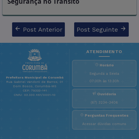
Segurança no Trânsito
Post Anterior
Post Seguinte
ATENDIMENTO
Horário
Segunda a Sexta
Prefeitura Municipal de Corumbá
07:30h às 13:30h
Rua Gabriel Vandoni de Barros, 01
Dom Bosco, Corumbá-MS
CEP: 79333-141
Ouvidoria
CNPJ: 03.330.461/0001-10
(67) 3234-3406
Perguntas Frequentes
Acessar dúvidas comuns