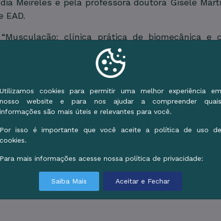
dia Meireles e pela professora doutora Gisele Martin
e EAD.
Musculação: clínica prática de biomecânica e ci
sta Saddan. Neste caso, a certificação será de 
das exclusivamente a profissionais com a Carteira d
Utilizamos cookies para permitir uma melhor experiência e
 será obrigatória a doação de um quilo de alimento n
nosso website e para nos ajudar a compreender quai
informações são mais úteis e relevantes para você.
er feitas pelo telefone (67) 99922-5602.
Por isso é importante que você aceite a política de uso d
cookies.
Galeria de Imagens
Para mais informações acesse nossa política de privacidade:
Saiba Mais
Aceitar e Fechar