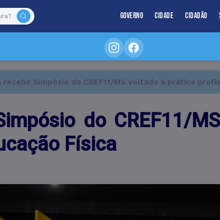
Governo
Cidade
Cidadão
recebe Simpósio do CREF11/MS voltado à prática profis
impósio do CREF11/MS 
ucação Física