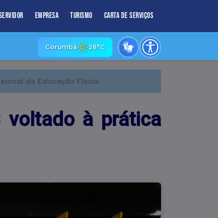
Servidor
Empresa
Turismo
Carta de Serviços
Corumbá
28°C
sional da Educação Física
voltado à prática