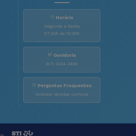
Horário
Segunda a Sexta
07:30h às 13:30h
Ouvidoria
(67) 3234-3406
Perguntas Frequentes
Acessar dúvidas comuns
os