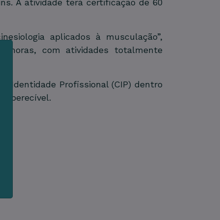
s. A atividade terá certificação de 60
nesiologia aplicados à musculação”,
20 horas, com atividades totalmente
e Identidade Profissional (CIP) dentro
m
ão perecível.
s
e