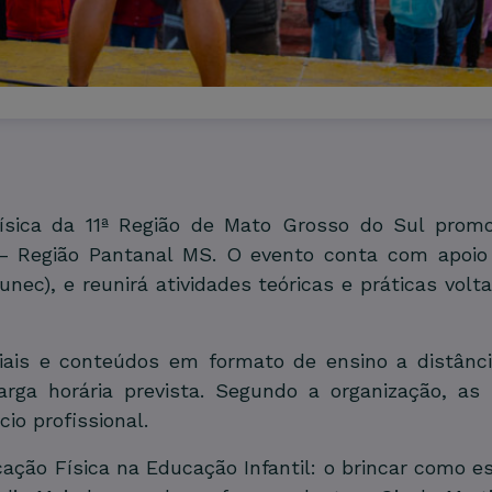
sica da 11ª Região de Mato Grosso do Sul promo
 Região Pantanal MS. O evento conta com apoio d
c), e reunirá atividades teóricas e práticas volta
iais e conteúdos em formato de ensino a distância
carga horária prevista. Segundo a organização, as
io profissional.
ação Física na Educação Infantil: o brincar como e