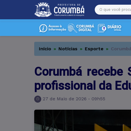
Início
Notícias
Esporte
Corumbá 
Corumbá recebe S
profissional da Ed
27 de Maio de 2026 - 09h55