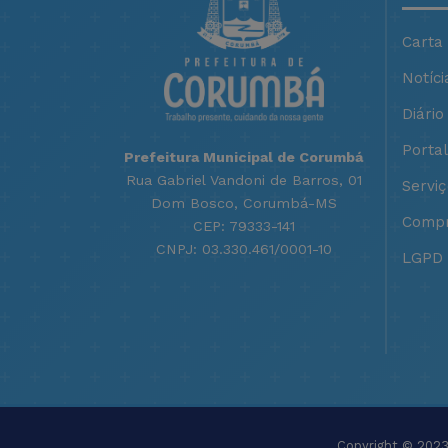
Carta
Notíci
Diário 
Porta
Prefeitura Municipal de Corumbá
Rua Gabriel Vandoni de Barros, 01
Servi
Dom Bosco, Corumbá-MS
Compr
CEP: 79333-141
CNPJ: 03.330.461/0001-10
LGPD -
Copyright © 2023 