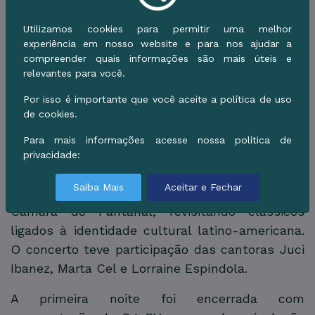
comprometer a essência do evento. “Algumas
situações precisaram ser reajustadas, mas sem
Utilizamos cookies para permitir uma melhor
experiência em nosso website e para nos ajudar a
tirar o brilho do Festival América do Sul”,
compreender quais informações são mais úteis e
completou.
relevantes para você.
A abertura oficial contou, no Palco da América,
Por isso é importante que você aceite a política de uso
de cookies.
o principal do festival, com o concerto
“Mercedes Sosa – A Voz da América do Sul”,
Para mais informações acesse nossa política de
homenagem à cantora argentina Mercedes
privacidade:
Sosa. O espetáculo reuniu a Orquestra
Saiba Mais
Aceitar e Fechar
Sinfônica de Campo Grande e a Orquestra de
Câmara do Pantanal, revisitando clássicos
ligados à identidade cultural latino-americana.
O concerto teve participação das cantoras Juci
Ibanez, Marta Cel e Lorraine Espíndola.
A primeira noite foi encerrada com