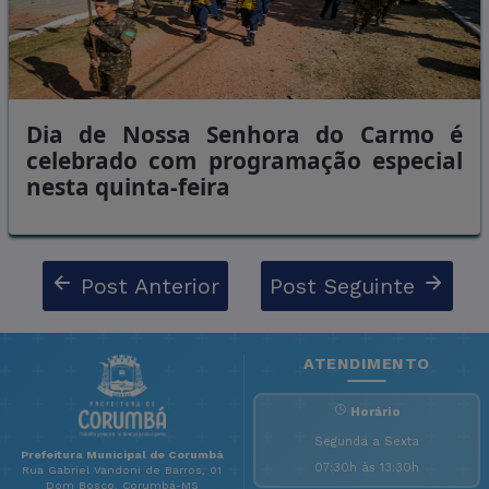
Dia de Nossa Senhora do Carmo é
celebrado com programação especial
nesta quinta-feira
Post Anterior
Post Seguinte
ATENDIMENTO
Horário
Segunda a Sexta
Prefeitura Municipal de Corumbá
07:30h às 13:30h
Rua Gabriel Vandoni de Barros, 01
Dom Bosco, Corumbá-MS