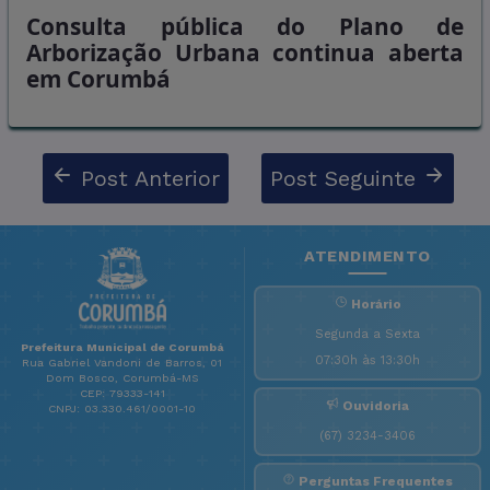
Consulta pública do Plano de
Arborização Urbana continua aberta
em Corumbá
Post Anterior
Post Seguinte
ATENDIMENTO
Horário
Segunda a Sexta
Prefeitura Municipal de Corumbá
07:30h às 13:30h
Rua Gabriel Vandoni de Barros, 01
Dom Bosco, Corumbá-MS
CEP: 79333-141
Ouvidoria
CNPJ: 03.330.461/0001-10
(67) 3234-3406
Perguntas Frequentes