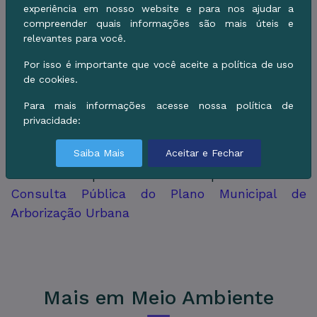
experiência em nosso website e para nos ajudar a
compreender quais informações são mais úteis e
A Fundação de Meio Ambiente do Pantanal
relevantes para você.
reitera que cada resposta é importante para a
Por isso é importante que você aceite a política de uso
construção de políticas públicas voltadas à
de cookies.
preservação ambiental e à melhoria da
qualidade de vida da população. Responder leva
Para mais informações acesse nossa política de
privacidade:
apenas alguns minutos e contribui diretamente
para o futuro ambiental de Corumbá.
Saiba Mais
Aceitar e Fechar
O formulário pode ser acessado pelo link:
Consulta Pública do Plano Municipal de
Arborização Urbana
Mais em Meio Ambiente