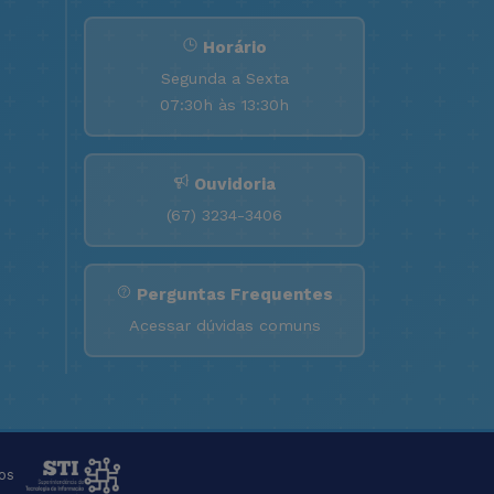
Horário
Segunda a Sexta
07:30h às 13:30h
Ouvidoria
(67) 3234-3406
Perguntas Frequentes
Acessar dúvidas comuns
os