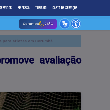
Servidor
Empresa
Turismo
Carta de Serviços
Corumbá
28°C
ca para atletas em Corumbá
promove avaliação