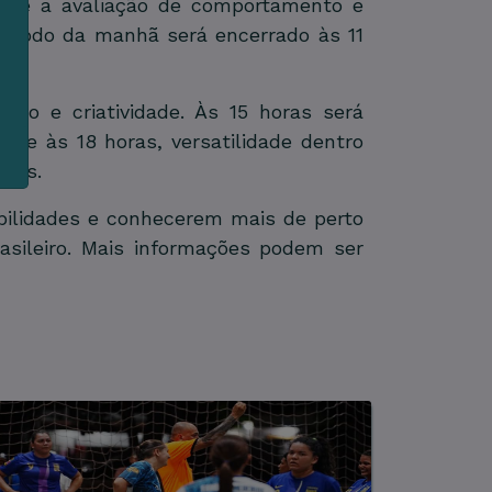
ntece a avaliação de comportamento e
período da manhã será encerrado às 11
e
ogo e criatividade. Às 15 horas será
de; e às 18 horas, versatilidade dentro
ntes.
bilidades e conhecerem mais de perto
asileiro. Mais informações podem ser