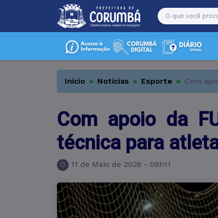
Início
Notícias
Esporte
Com apoi
Com apoio da FUN
técnica para atle
11 de Maio de 2026 - 09h11