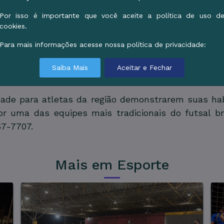
ático – Estilo Alto Rendimento”. Às 9 horas aco
ela análise da identidade de estilo dos atletas. O 
Por isso é importante que você aceite a política de uso d
cookies.
ogo posicional.
Para mais informações acesse nossa política de privacidade:
retorna às 14 horas com avaliação de visão de j
oras, inteligência tática; às 17 horas, personalida
Saiba Mais
Aceitar e Fechar
visto para as 19 horas, com feedback aos participa
dade para atletas da região demonstrarem suas ha
r uma das equipes mais tradicionais do futsal br
67-7707.
Mais em Esporte