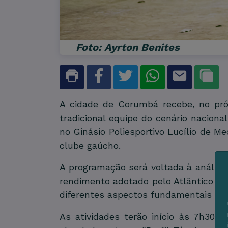
Foto: Ayrton Benites
A cidade de Corumbá recebe, no próx
tradicional equipe do cenário nacion
no Ginásio Poliesportivo Lucílio de M
clube gaúcho.
A programação será voltada à análise
rendimento adotado pelo Atlântico Fut
diferentes aspectos fundamentais par
As atividades terão início às 7h30,