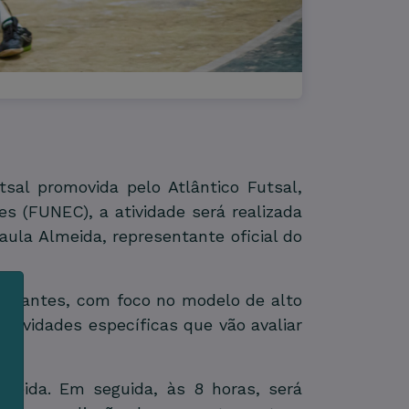
sal promovida pelo Atlântico Futsal,
s (FUNEC), a atividade será realizada
aula Almeida, representante oficial do
icipantes, com foco no modelo de alto
atividades específicas que vão avaliar
m
s
lmeida. Em seguida, às 8 horas, será