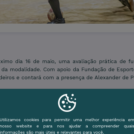
imo dia 16 de maio, uma avaliação prática de fut
al da modalidade. Com apoio da Fundação de Esporte
edeiros e contará com a presença de Alexander de P
 técnica, tática e comportamental dos atletas part
sal. Durante todo o dia, os jogadores passarão por 
a o desenvolvimento esportivo.
Utilizamos cookies para permitir uma melhor experiência e
nosso website e para nos ajudar a compreender quai
 com a autoapresentação de Alexander de Paula A
informações são mais úteis e relevantes para você.