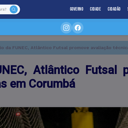
Governo
Cidade
Cidadão
o da FUNEC, Atlântico Futsal promove avaliação técni
EC, Atlântico Futsal 
tas em Corumbá