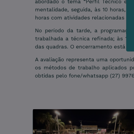
abordado o tema “Perfil Técnico e T
mentalidade, seguida, às 10 horas, p
horas com atividades relacionadas ao j
No período da tarde, a programação 
trabalhada a técnica refinada; às 16 h
das quadras. O encerramento está pre
A avaliação representa uma oportuni
os métodos de trabalho aplicados po
obtidas pelo fone/whatsapp (27) 997