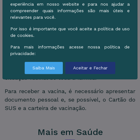
percentual abaixo do recomendado para
experiência em nosso website e para nos ajudar a
ampliar a proteção coletiva da população.
compreender quais informações são mais úteis e
relevantes para você.
A Secretaria Municipal de Saúde reforça que a
Por isso é importante que você aceite a política de uso
vacinação continua sendo a forma mais eficaz
de cookies.
de prevenção, reduzindo o risco de formas
graves da doença, internações e complicações.
Para mais informações acesse nossa política de
privacidade:
A orientação é que a população aproveite o
Saiba Mais
Aceitar e Fechar
atendimento deste sábado para atualizar a
situação vacinal de toda a família.
Para receber a vacina, é necessário apresentar
documento pessoal e, se possível, o Cartão do
SUS e a carteira de vacinação.
Mais em Saúde