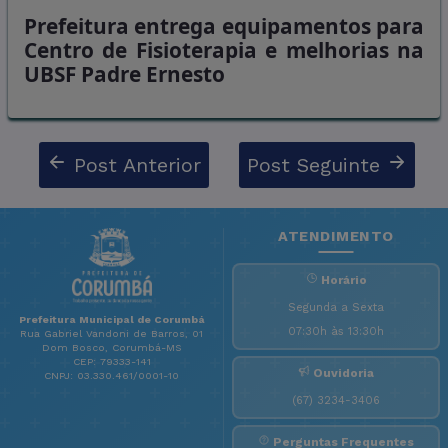
Prefeitura entrega equipamentos para
Centro de Fisioterapia e melhorias na
UBSF Padre Ernesto
Post Anterior
Post Seguinte
ATENDIMENTO
Horário
Segunda a Sexta
Prefeitura Municipal de Corumbá
07:30h às 13:30h
Rua Gabriel Vandoni de Barros, 01
Dom Bosco, Corumbá-MS
CEP: 79333-141
Ouvidoria
CNPJ: 03.330.461/0001-10
(67) 3234-3406
Perguntas Frequentes