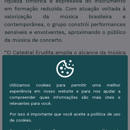
riqueza tímbrica e expressiva do instrumento
em formação reduzida. Com atuação voltada à
valorização da música brasileira e
contemporânea, o grupo constrói performances
sensíveis e envolventes, aproximando o público
da música de concerto.
“O Catedral Erudita amplia o alcance da música
de concerto, promovendo o encontro entre
diferentes repertórios e públicos. É uma
iniciativa que valoriza a diversidade cultural e
reafirma o compromisso de levar a arte a
Utilizamos cookies para permitir uma melhor
diferentes espaços e contextos”, explica o
experiência em nosso website e para nos ajudar a
compreender quais informações são mais úteis e
diretor-presidente da Fundação de Cultura de
relevantes para você.
Mato Grosso do Sul, Eduardo Mendes.
Por isso é importante que você aceite a política de uso
Catedral Erudita
de cookies.