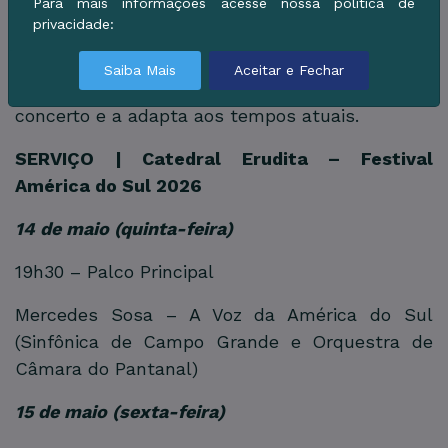
Para mais informações acesse nossa política de
Projeto cultural que busca integrar a música
privacidade:
clássica à beleza arquitetônica de espaços
sacros do Estado, o Catedral Erudita
Saiba Mais
Aceitar e Fechar
homenageia a tradição histórica da música de
concerto e a adapta aos tempos atuais.
SERVIÇO | Catedral Erudita – Festival
América do Sul 2026
14 de maio (quinta-feira)
19h30 – Palco Principal
Mercedes Sosa – A Voz da América do Sul
(Sinfônica de Campo Grande e Orquestra de
Câmara do Pantanal)
15 de maio (sexta-feira)