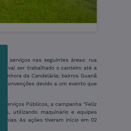
os serviços nas seguintes áreas: rua
 vai ser trabalhado o canteiro até a
a Senhora da Candelária; bairros Guanã
m
s
de convenções devido a um evento que
e
e Serviços Públicos, a campanha "Feliz
cos, utilizando maquinário e equipes
ndemias. As ações tiveram início em 02