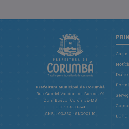
PRI
Carta
Notíci
Diário 
Porta
Prefeitura Municipal de Corumbá
Rua Gabriel Vandoni de Barros, 01
Servi
Dom Bosco, Corumbá-MS
Compr
CEP: 79333-141
CNPJ: 03.330.461/0001-10
LGPD -