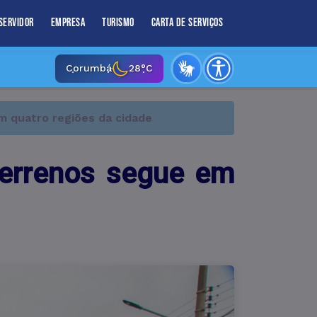
Servidor
Empresa
Turismo
Carta de Serviços
Corumbá
28°C
m quatro regiões da cidade
terrenos segue em