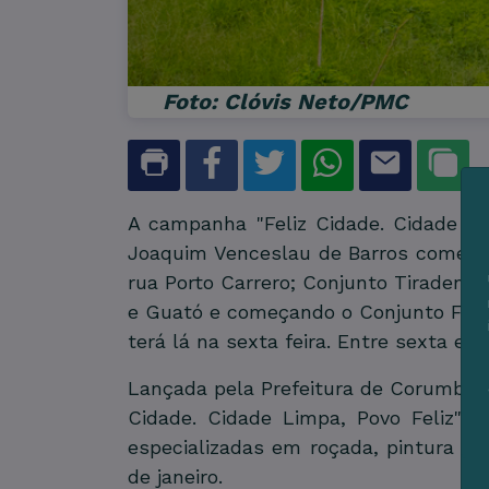
Foto: Clóvis Neto/PMC
A campanha "Feliz Cidade. Cidade Li
Joaquim Venceslau de Barros começan
rua Porto Carrero; Conjunto Tiradente
e Guató e começando o Conjunto Flam
terá lá na sexta feira. Entre sexta e 
Lançada pela Prefeitura de Corumbá, p
Cidade. Cidade Limpa, Povo Feliz" a
especializadas em roçada, pintura de 
de janeiro.