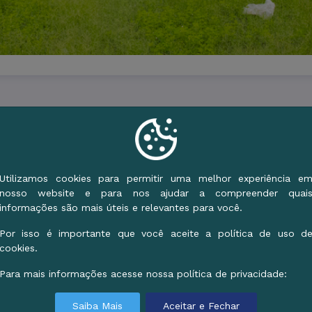
mpa, Povo Feliz" executa, ao longo desta semana, 
do a Cyríaco de Toledo e chegando à rua Edu Rocha
s (bairro Aeroporto); rua General Dutra com a Noss
Utilizamos cookies para permitir uma melhor experiência e
nosso website e para nos ajudar a compreender quai
boyant. Na quinta,dia 03, ação na área do Centro 
informações são mais úteis e relevantes para você.
sábado no entorno da Polícia Civil e na Praça CEU.
Por isso é importante que você aceite a política de uso d
or meio da Secretaria Municipal de Infraestrutura 
cookies.
brange a limpeza de ruas, praças e prédios públi
Para mais informações acesse nossa política de privacidade:
meio-fio, coleta de lixo, varrição e controle de e
Saiba Mais
Aceitar e Fechar