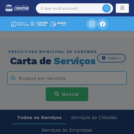
PREFEITURA MUNICIPAL DE CORUMBÁ
Carta de
Serviços
Saiba +
Buscar
Todos os Serviços
Serviços ao Cidadão
Serviços às Empresas