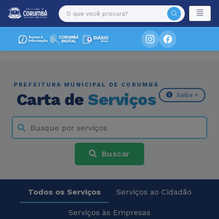
PREFEITURA MUNICIPAL DE CORUMBÁ
Carta de
Serviços
Saiba +
Buscar
Todos os Serviços
Serviços ao Cidadão
Serviços às Empresas