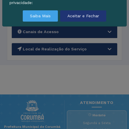
privacidade:
Outras Informações
Saiba Mais
Aceitar e Fechar
Canais de Acesso
Local de Realização do Serviço
ATENDIMENTO
Horário
Segunda a Sexta
Prefeitura Municipal de Corumbá