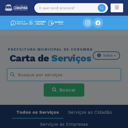
PREFEITURA MUNICIPAL DE CORUMBÁ
Carta de
Serviços
Saiba +
Buscar
Todos os Serviços
Serviços ao Cidadão
Serviços às Empresas