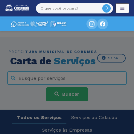
PREFEITURA MUNICIPAL DE CORUMBÁ
Carta de
Serviços
Saiba +
Buscar
Todos os Serviços
Serviços ao Cidadão
Serviços às Empresas