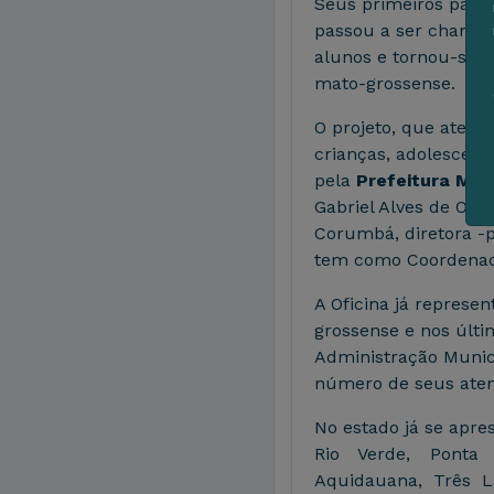
Seus primeiros passo
passou a ser chamada
alunos e tornou-se 
mato-grossense.
O projeto, que atend
crianças, adolescent
pela
Prefeitura Mun
Gabriel Alves de Oli
Corumbá, diretora -
tem como Coordenado
A Oficina já represe
grossense e nos últi
Administração Munici
número de seus aten
No estado já se apr
Rio Verde, Ponta 
Aquidauana, Três La