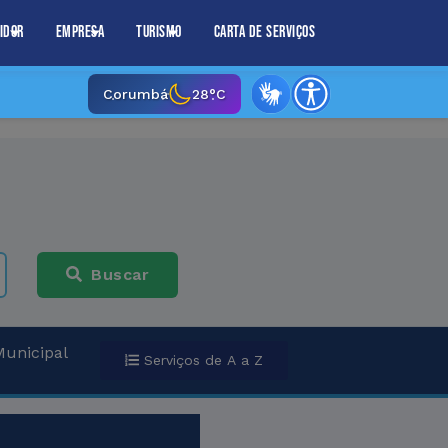
idor
Empresa
Turismo
Carta de Serviços
Corumbá
28°C
Buscar
Municipal
Serviços de A a Z