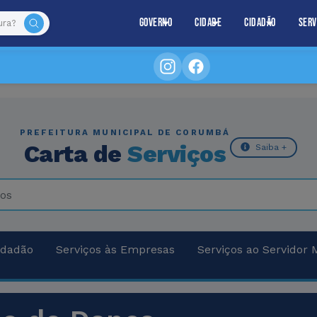
Governo
Cidade
Cidadão
Serv
PREFEITURA MUNICIPAL DE CORUMBÁ
Carta de
Serviços
Saiba +
idadão
Serviços às Empresas
Serviços ao Servidor 