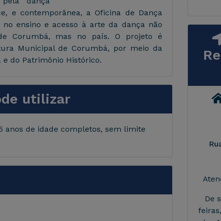
o pela dança
nce, e contemporânea, a Oficina de Dança
a no ensino e acesso à arte da dança não
de Corumbá, mas no país. O projeto é
itura Municipal de Corumbá, por meio da
Re
e do Patrimônio Histórico.
e utilizar
 5 anos de idade completos, sem limite
Rua
Aten
De 
feira