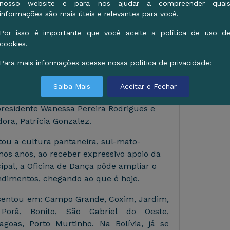
s foram tímidos, mas a “Oficina” – como
nosso website e para nos ajudar a compreender quai
 – foi reconhecida pelo talento de seus
informações são mais úteis e relevantes para você.
um ícone da arte corumbaense e sul-
Por isso é importante que você aceite a política de uso d
cookies.
e cerca de 324 alunos anualmente – entre
Para mais informações acesse nossa política de privacidade:
es, jovens e adultos – é mantido
icipal de Corumbá,
administração Dr.
Saiba Mais
Aceitar e Fechar
veira e através da Fundação da Cultura de
presidente Wanessa Pereira Rodrigues e
ra, Patrícia Gonzalez.
ntou a cultura pantaneira, sul-mato-
mos anos, ao receber expressivo apoio da
pal, a Oficina de Dança pôde ampliar o
dimentos, chegando ao que é hoje.
esentou em: Campo Grande, Coxim, Jardim,
Porã, Bonito, São Gabriel do Oeste,
goas, Porto Murtinho. Na Bolívia, já se