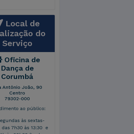
Local de
alização do
Serviço
Oficina de
Dança de
Corumbá
 Antônio João, 90
Centro
79302-000
dimento ao público:
segundas às sextas-
s, das 7h30 às 13:30 e