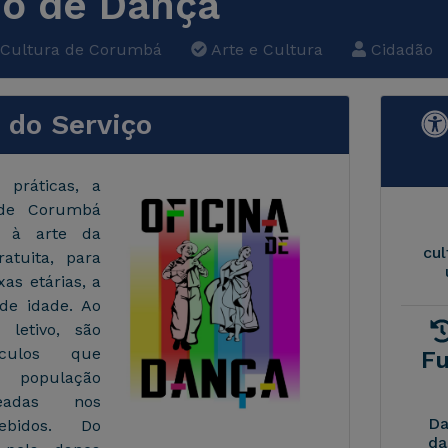
o de Dança
Cultura de Corumbá
Arte e Cultura
Cidadão
 do Serviço
 práticas, a
 de Corumbá
 à arte da
cu
atuita, para
xas etárias, a
de idade. Ao
 letivo, são
áculos que
F
população
seadas nos
Da
ebidos. Do
da