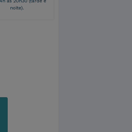
4h às 20h30 (tarde e
noite).
m