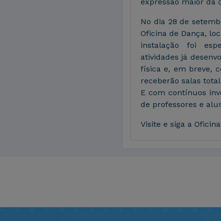
expressão maior da c
No dia 28 de setembr
Oficina de Dança, loc
instalação foi es
atividades já desenv
física e, em breve,
receberão salas tota
E com contínuos inv
de professores e alu
Visite e siga a Ofici