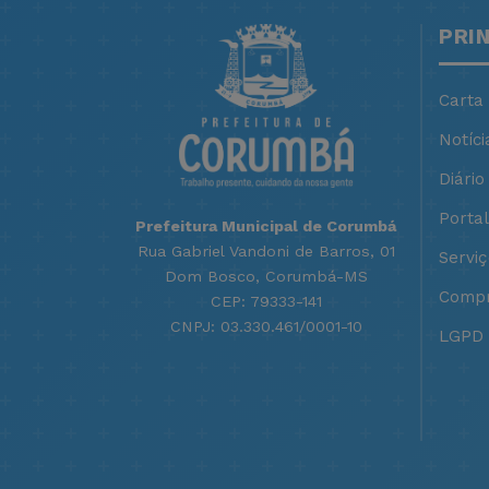
PRI
Carta
Notíci
Diário 
Porta
Prefeitura Municipal de Corumbá
Rua Gabriel Vandoni de Barros, 01
Servi
Dom Bosco, Corumbá-MS
Compr
CEP: 79333-141
CNPJ: 03.330.461/0001-10
LGPD -