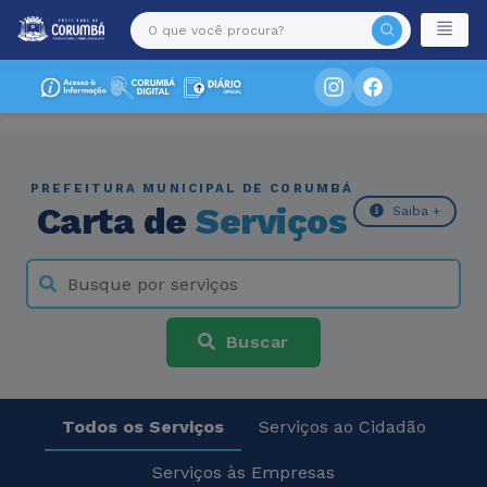
PREFEITURA MUNICIPAL DE CORUMBÁ
Carta de
Serviços
Saiba +
Buscar
Todos os Serviços
Serviços ao Cidadão
Serviços às Empresas