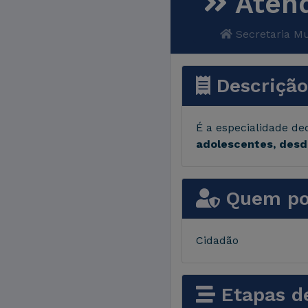
Atend
Secretaria Mu
Descrição
É a especialidade de
adolescentes, desd
Quem pod
Cidadão
Etapas d