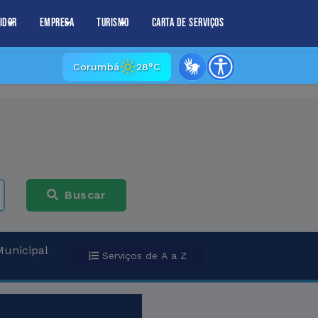
idor
Empresa
Turismo
Carta de Serviços
Corumbá
28°C
Buscar
Municipal
Serviços de A a Z