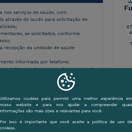
F
a nos serviços de saúde, com
 através do laudo para solicitação de
alizada;
07
s
entares, se solicitados, conforme
esso;
 recepção da unidade de saúde
mento informada por telefone;
specialista, conforme agenda programada.
Re
empo leva
Utilizamos cookies para permitir uma melhor experiência e
nosso website e para nos ajudar a compreender quai
dade e do profissional.
informações são mais úteis e relevantes para você.
é possível o paciente esperar menos de 1
Por isso é importante que você aceite a política de uso d
Es
cookies.
nto (ortopedia, psiquiatria, pediatria
Mé