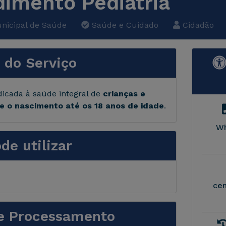
imento Pediatria
nicipal de Saúde
Saúde e Cuidado
Cidadão
 do Serviço
dicada à saúde integral de
crianças e
e o nascimento até os 18 anos de idade
.
Wh
e utilizar
ce
e Processamento