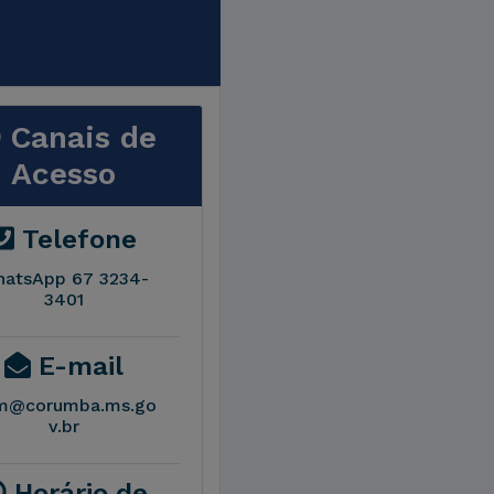
Canais de
Acesso
Telefone
atsApp 67 3234-
3401
E-mail
m@corumba.ms.go
v.br
Horário de