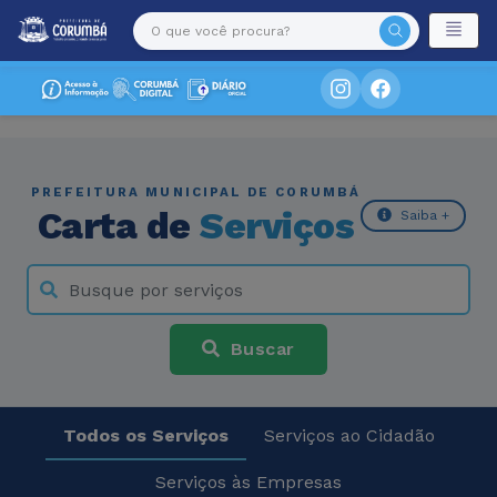
PREFEITURA MUNICIPAL DE CORUMBÁ
Carta de
Serviços
Saiba +
Buscar
Todos os Serviços
Serviços ao Cidadão
Serviços às Empresas