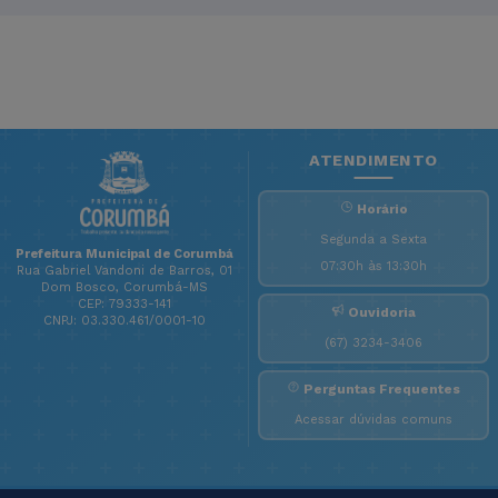
ATENDIMENTO
Horário
Segunda a Sexta
Prefeitura Municipal de Corumbá
07:30h às 13:30h
Rua Gabriel Vandoni de Barros, 01
Dom Bosco, Corumbá-MS
CEP: 79333-141
Ouvidoria
CNPJ: 03.330.461/0001-10
(67) 3234-3406
Perguntas Frequentes
Acessar dúvidas comuns