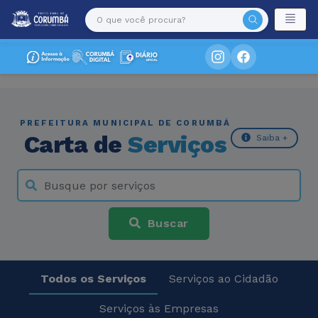
PREFEITURA MUNICIPAL DE CORUMBÁ
Carta de
Serviços
Saiba +
Buscar
Todos os Serviços
Serviços ao Cidadão
Serviços às Empresas