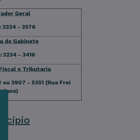
ador Geral
:
3234 - 3576
a do Gabinete
:
3234 - 3416
Fiscal e Tributaria
 ou 3907 - 5351 (Rua Frei
riano)
icípio
m
s