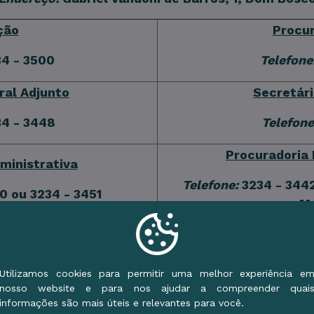
ção
Procur
4 - 3500
Telefone
ral Adjunto
Secretári
4 - 3448
Telefone
Procuradoria 
ministrativa
Telefone:
3234 - 3442
0 ou 3234 - 3451
Ma
oria Geral de Fazenda do Mun
Utilizamos cookies para permitir uma melhor experiência e
nosso website e para nos ajudar a compreender quai
Gerência Mobiliária
informações são mais úteis e relevantes para você.