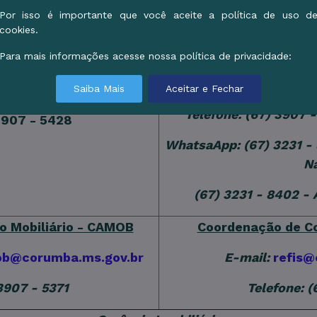
Coordenaão de F
Por isso é importante que você aceite a política de uso d
cookies.
E-mail:
atendimento.no
Para mais informações acesse nossa política de privacidade:
atendimentosimplesna
ção
Saiba Mais
Aceitar e Fechar
Telefone: (67) 3907 
3907 - 5428
WhatsaApp: (67) 3231 -
Na
(67) 3231 - 8402 -
o Mobiliário - CAMOB
Coordenação de Co
ob@corumba.ms.gov.br
E-mail:
refis@
3907 - 5371
Telefone: 