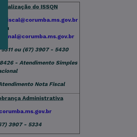
iscalização do ISSQN
e
tafiscal@corumba.ms.gov.br
ou
cional@corumba.ms.gov.br
- 5311 ou (67) 3907 - 5430
 8426 - Atendimento Simples
cional
 Atendimento Nota Fiscal
brança Administrativa
corumba.ms.gov.br
(67) 3907 - 5334