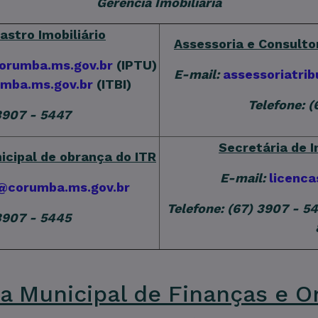
Gerência Imobiliária
stro Imobiliário
Assessoria e Consulto
orumba.ms.gov.br
(IPTU)
E-mail:
assessoriatri
umba.ms.gov.br
(ITBI)
Telefone: 
 3907 - 5447
Secretária de I
cipal de obrança do ITR
E-mail:
licenc
r@corumba.ms.gov.br
Telefone: (67) 3907 - 5
 3907 - 5445
ia Municipal de Finanças e 