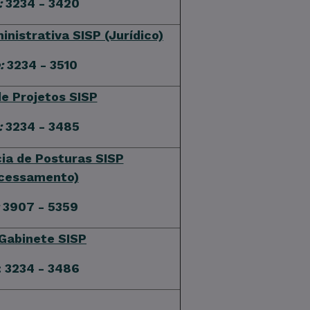
:
3234 - 3420
inistrativa SISP
(Jurídico)
:
3234 - 3510
de Projetos SISP
:
3234 - 3485
ia de Posturas SISP
cessamento)
3907 - 5359
Gabinete SISP
: 3234 - 3486