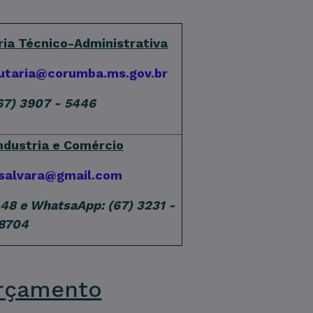
ria Técnico-Administrativa
butaria@corumba.ms.gov.br
(67) 3907 - 5446
ndustria e Comércio
asalvara@gmail.com
448 e WhatsaApp: (67) 3231 -
8704
Orçamento