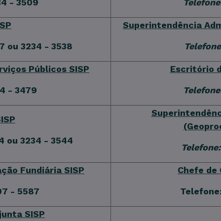
4 - 3509
Telefone
ISP
Superintendência Adm
07
ou
3234 - 3538
Telefone
rviços Públicos SISP
Escritório 
4 - 3479
Telefone
Superintendênc
SISP
(Geopro
84
o
u
3234 - 3544
Telefone:
ação Fundiária SISP
Chefe de 
7 - 5587
Telefone
junta SISP