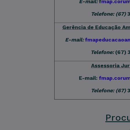
E-mail:
f
map.coru
Telefone: (67)
Gerência de Educação Am
E-mail:
fmapeducacaoam
Telefone:
(67) 
Assessoria Ju
E-mail:
fmap.coru
Telefone: (67)
Procu