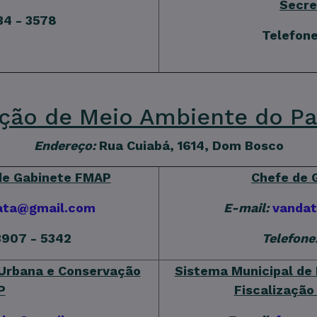
Secre
34 - 3578
Telefone
ção de Meio Ambiente do Pa
Endereço:
Rua Cuiabá, 1614, Dom Bosco
 de Gabinete FMAP
Chefe de 
ata@gmail.com
E-mail:
vandat
3907 - 5342
Telefone
 Urbana e Conservação
Sistema Municipal de 
P
Fiscalização