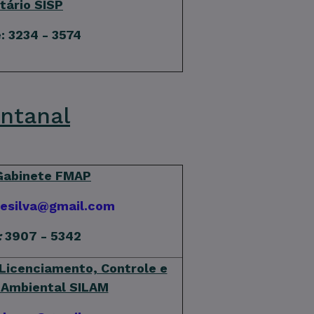
tário SISP
: 3234 - 3574
ntanal
Gabinete FMAP
esilva@gmail.com
:
3907 - 5342
Licenciamento, Controle e
 Ambiental SILAM