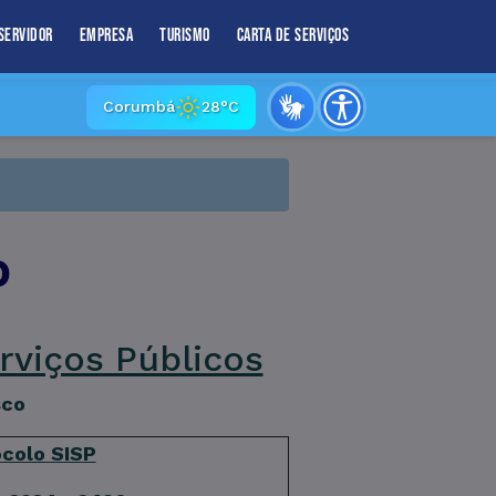
Servidor
Empresa
Turismo
Carta de Serviços
Corumbá
28°C
o
rviços Públicos
sco
colo SISP