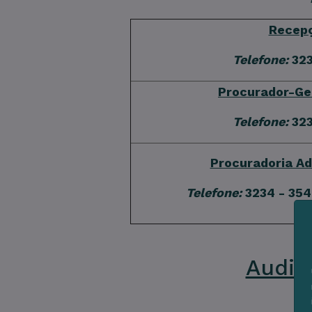
Recep
Telefone:
323
Procurador-Ge
Telefone:
323
Procuradoria Ad
Telefone:
3234 - 354
Audit