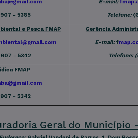
mba@gmail.com
E-mail:
fmap.
3907 - 5385
Telefone:
(6
biental e Pesca FMAP
Gerência Administr
biental@gmail.com
E-mail:
f
map.c
3907 - 5342
Telefone: 
rídica FMAP
mba@gmail.com
3907 - 5342
radoria Geral do Município
Endereço:
Gabriel Vandoni de Barros, 1, Dom Bosc