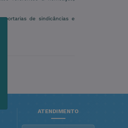
 portarias de sindicâncias e
m
s
e
ATENDIMENTO