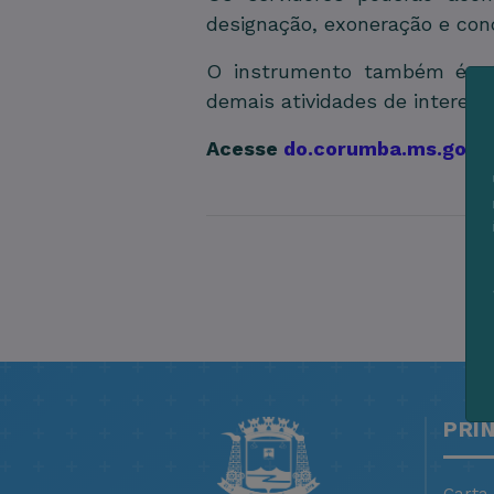
designação, exoneração e conc
O instrumento também é util
demais atividades de interess
Acesse
do.corumba.ms.gov.b
PRI