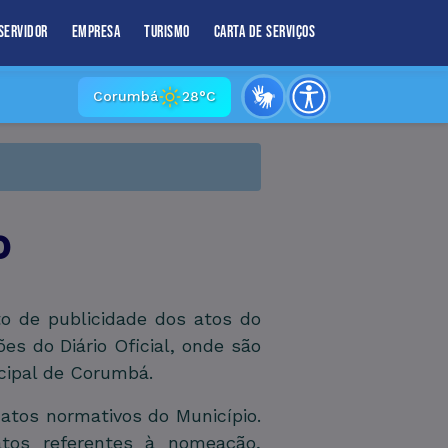
Servidor
Empresa
Turismo
Carta de Serviços
Corumbá
28°C
o
to de publicidade dos atos do
s do Diário Oficial, onde são
cipal de Corumbá.
 atos normativos do Município.
tos referentes à nomeação,