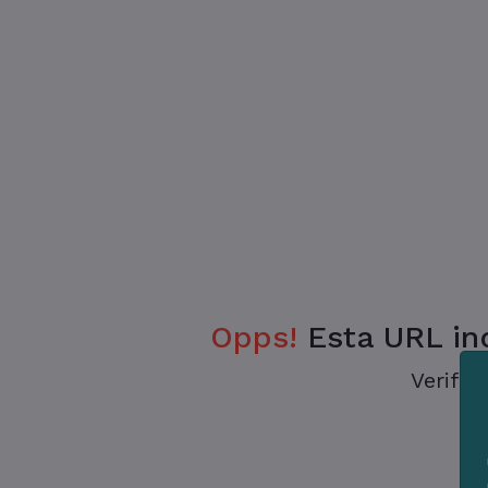
Opps!
Esta URL ind
Verifiq