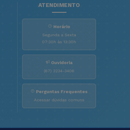
ATENDIMENTO
Horário
Segunda a Sexta
07:30h às 13:30h
Ouvidoria
(67) 3234-3406
Perguntas Frequentes
Acessar dúvidas comuns