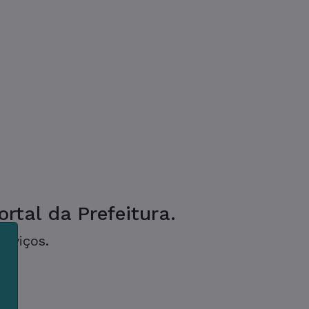
rtal da Prefeitura.
erviços.
m
s