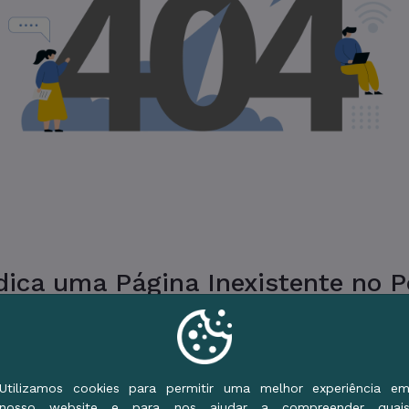
ica uma Página Inexistente no Po
ue a URL ou vá para o Início e use o Menu de S
Voltar ao Início
Utilizamos cookies para permitir uma melhor experiência e
nosso website e para nos ajudar a compreender quai