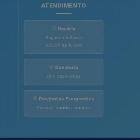
ATENDIMENTO
Horário
Segunda a Sexta
07:30h às 13:30h
Ouvidoria
(67) 3234-3406
Perguntas Frequentes
Acessar dúvidas comuns