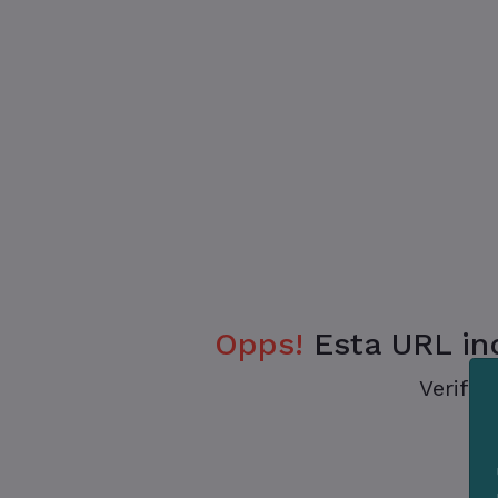
Opps!
Esta URL ind
Verifiq