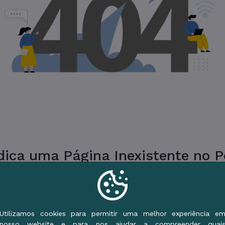
ica uma Página Inexistente no Po
ue a URL ou vá para o Início e use o Menu de S
Voltar ao Início
Utilizamos cookies para permitir uma melhor experiência e
nosso website e para nos ajudar a compreender quai