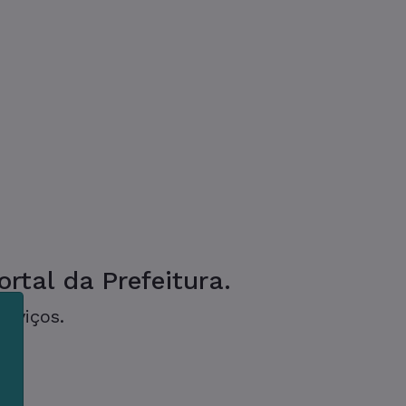
rtal da Prefeitura.
erviços.
m
s