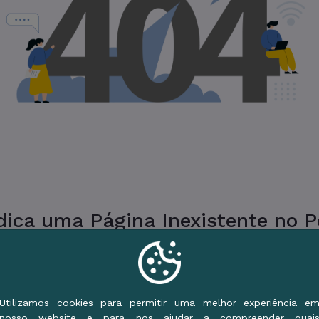
ica uma Página Inexistente no Po
ue a URL ou vá para o Início e use o Menu de S
Voltar ao Início
Utilizamos cookies para permitir uma melhor experiência e
nosso website e para nos ajudar a compreender quai