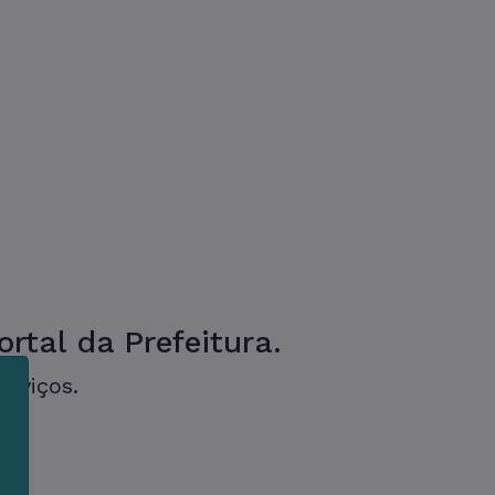
rtal da Prefeitura.
erviços.
m
s