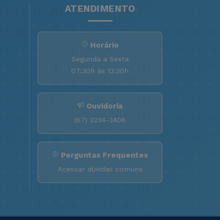
ATENDIMENTO
Horário
Segunda a Sexta
07:30h às 13:30h
Ouvidoria
(67) 3234-3406
Perguntas Frequentes
Acessar dúvidas comuns