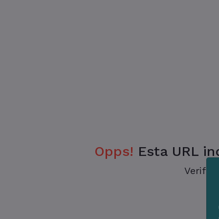
Opps!
Esta URL ind
Verifiq