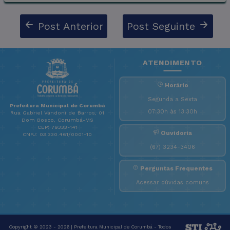
Post Anterior
Post Seguinte
ATENDIMENTO
Horário
Segunda a Sexta
Prefeitura Municipal de Corumbá
07:30h às 13:30h
Rua Gabriel Vandoni de Barros, 01
Dom Bosco, Corumbá-MS
CEP: 79333-141
Ouvidoria
CNPJ: 03.330.461/0001-10
(67) 3234-3406
Perguntas Frequentes
Acessar dúvidas comuns
Copyright © 2023 - 2026 | Prefeitura Municipal de Corumbá - Todos