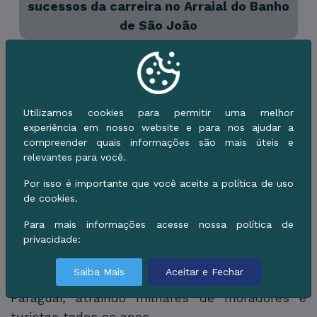
sucessos da carreira no Arraial do Banho
de São João
Mais recentemente, Clayton e Romário
gravaram o projeto "Ao Vivo em Brasília",
considerado o maior da carreira dos artistas. O
Utilizamos cookies para permitir uma melhor
trabalho reúne composições autorais e
experiência em nosso website e para nos ajudar a
participações especiais, reforçando o momento
compreender quais informações são mais úteis e
de destaque vivido pela dupla no cenário
relevantes para você.
nacional.
Por isso é importante que você aceite a política de uso
de cookies.
A apresentação integra a programação do
Arraial do Banho de São João, uma das maiores
Para mais informações acesse nossa política de
manifestações culturais do Centro-Oeste
privacidade:
brasileiro. A festa reúne tradições religiosas,
Saiba Mais
Aceitar e Fechar
culturais e musicais às margens do Rio
Paraguai, atraindo milhares de moradores e
turistas todos os anos.