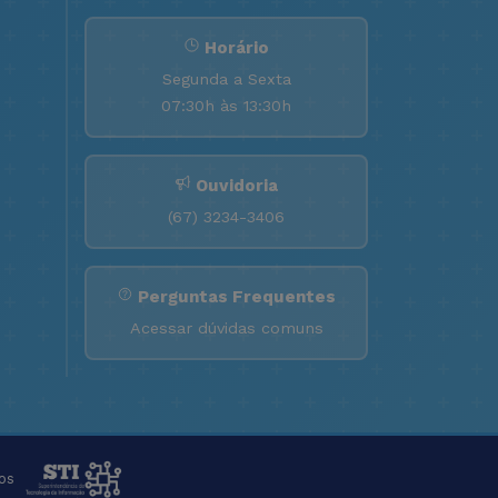
Horário
Segunda a Sexta
07:30h às 13:30h
Ouvidoria
(67) 3234-3406
Perguntas Frequentes
Acessar dúvidas comuns
os