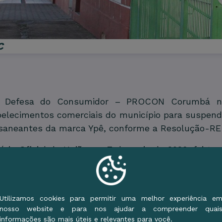
C
 Defesa do Consumidor – PROCON Corumbá notif
abelecimentos comerciais do município para suspend
 saneantes da marca Ypê, conforme a Resolução-RE
ário Oficial da União em 7 de maio de 2026, foi tom
áticas de Fabricação, previstas na RDC nº 47/201
 vírus ou bactérias, nos produtos, embora, até o 
Utilizamos cookies para permitir uma melhor experiência e
nosso website e para nos ajudar a compreender quai
 há motivo para pânico. A recomendação da AN
informações são mais úteis e relevantes para você.