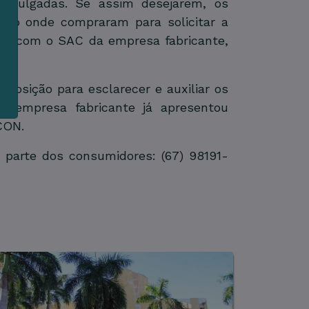
divulgadas. Se assim desejarem, os
io onde compraram para solicitar a
e
to com o SAC da empresa fabricante,
posição para esclarecer e auxiliar os
a empresa fabricante já apresentou
CON.
 parte dos consumidores: (67) 98191-