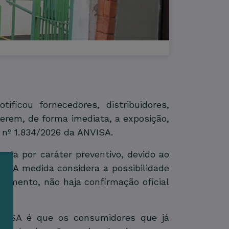
icou fornecedores, distribuidores,
erem, de forma imediata, a exposição,
 nº 1.834/2026 da ANVISA.
ada por caráter preventivo, devido ao
3. A medida considera a possibilidade
momento, não haja confirmação oficial
m
s
VISA é que os consumidores que já