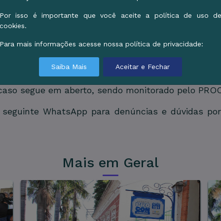
s utilizem, até que novas orientações sejam 
dutos e têm nota fiscal podem procurar o comérc
Por isso é importante que você aceite a política de uso d
cookies.
ue não possuem nota fiscal podem entrar em conta
s, embora possa haver algum atraso.
Para mais informações acesse nossa política de privacidade:
, ou em caso de dificuldades, o PROCON está à dis
Saiba Mais
Aceitar e Fechar
rgão também aguarda novas orientações, pois 
o caso segue em aberto, sendo monitorado pelo PRO
 seguinte WhatsApp para denúncias e dúvidas por
Mais em Geral