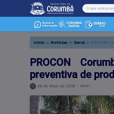
Início
Notícias
Geral
PROCON Cor
PROCON Corumbá
preventiva de pro
08 de Maio de 2026 - 15h41