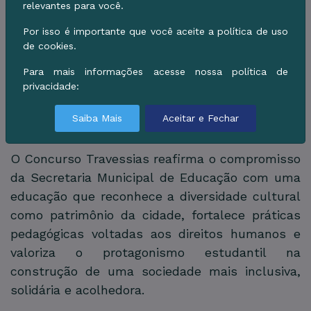
relevantes para você.
momento de fala da estudante Sindy Ricardi
Por isso é importante que você aceite a política de uso
Militão de Oliveira, vencedora da categoria
de cookies.
Redação, que representou todos os
participantes e destacou a importância da
Para mais informações acesse nossa política de
privacidade:
iniciativa para incentivar o respeito às
diferentes culturas presentes na região de
Saiba Mais
Aceitar e Fechar
fronteira.
O Concurso Travessias reafirma o compromisso
da Secretaria Municipal de Educação com uma
educação que reconhece a diversidade cultural
como patrimônio da cidade, fortalece práticas
pedagógicas voltadas aos direitos humanos e
valoriza o protagonismo estudantil na
construção de uma sociedade mais inclusiva,
solidária e acolhedora.