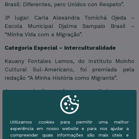
Brasil: Diferentes, pero Unidos con Respeto”.
3º lugar: Carla Alexandra Tomichá Ojeda –
Escola Municipal Djalma Sampaio Brasil –
“Minha Vida com a Migração”.
Categoria Especial – Interculturalidade
Kauany Fontales Lemos, do Instituto Moinho
Cultural Sul-Americano, foi premiada pela
redação “A Minha História como Migrante”.
As produções foram avaliadas por
pesquisadores do MIGRAFRON/UFMS, que
consideraram critérios como criatividade,
originalidade, adequação ao tema, qualidade
Utilizamos cookies para permitir uma melhor
artística e produção textual.
experiência em nosso website e para nos ajudar a
compreender quais informações são mais úteis e
A solenidade também contou com um