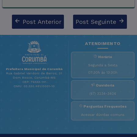
Post Anterior
Post Seguinte
ATENDIMENTO
Horário
Segunda a Sexta
Prefeitura Municipal de Corumbá
07:30h às 13:30h
Rua Gabriel Vandoni de Barros, 01
Dom Bosco, Corumbá-MS
CEP: 79333-141
Ouvidoria
CNPJ: 03.330.461/0001-10
(67) 3234-3406
Perguntas Frequentes
Acessar dúvidas comuns