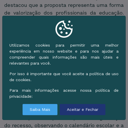
destacou que a proposta representa uma forma
de valorização dos profissionais da educação.
"Às vezes, quando se fala em valorização, as
pessoas pensam apenas em salário. A atitude
de hoje está valorizando essa categoria", disse.
O parlamentar também agradeceu aos demais
Utilizamos cookies para permitir uma melhor
vereadores pela sensibilidade em relação à
experiência em nosso website e para nos ajudar a
compreender quais informações são mais úteis e
pauta e ao prefeito pelo encaminhamento do
relevantes para você.
projeto.
Por isso é importante que você aceite a política de uso
O Executivo afirma que a proposta não altera a
de cookies.
carga horária, a remuneração nem a estrutura
Para mais informações acesse nossa política de
da carreira dos servidores, limitando-se à
privacidade:
regulamentação do período de descanso
funcional. A Secretaria Municipal de Educação
Saiba Mais
Aceitar e Fechar
ficará responsável por disciplinar a organização
do recesso, observando o calendário escolar e a