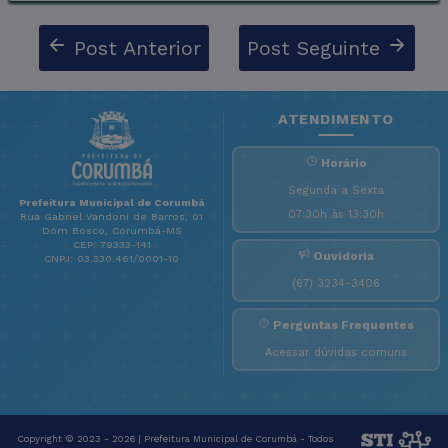
Post Anterior
Post Seguinte
ATENDIMENTO
Horário
Segunda a Sexta
Prefeitura Municipal de Corumbá
07:30h às 13:30h
Rua Gabriel Vandoni de Barros, 01
Dom Bosco, Corumbá-MS
CEP: 79333-141
Ouvidoria
CNPJ: 03.330.461/0001-10
(67) 3234-3406
Perguntas Frequentes
Acessar dúvidas comuns
Copyright © 2023 - 2026 | Prefeitura Municipal de Corumbá - Todos